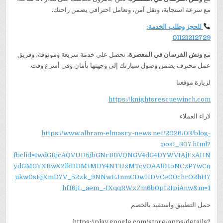
مع سرعة استجابة، ونقل آمن، وتعامل احترافي يضمن راحتك.
للحجز وطلب الخدمة:
01121212729
مع
ونش الفرسان في المعصرة
، تحصل على خدمة سريعة وموثوقة، وفريق
عمل محترف يضمن وصول سيارتك إلى وجهتها بأمان وفي أسرع وقت.
لزيارة موقعنا
https://knightsrescuewinch.com
لاراء العملاء
https://www.alhram-elmasry-news.net/2026/03/blog-
post_307.html?
fbclid=IwdGRjcAQVUD5jbGNrBBVQNGV4dG4DYWVtAjExAHN
ydGMGYXBwX2lkDDM1MDY4NTUzMTcyOAABHoNCzP7wCq
ukw0sEjXmD7V_52zk_9NNwEJnmCDwHDVCe00chrO2hH7
hf16jL_aem_-IXqqRWzZm6b0pI2IpiAnw&m=1
حمل التطبيق واستفيد بالخصم
https://play.google.com/store/apps/details?