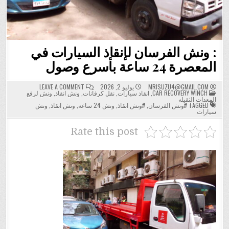
: ونش الفرسان لإنقاذ السيارات في
المعصرة 24 ساعة بأسرع وصول
ON
MRISUZU4@GMAIL.COM
يوليو 2, 2026
LEAVE A COMMENT
:
POSTED
CAR RECOVERY WINCH
,
انقاذ سيارات
,
نقل كرفانات
,
ونش انقاذ
,
ونش لرفع
IN
ونش
المعدات الثقيله
الفرسان
TAGGED
#ونش الفرسان
,
#ونش انقاذ
,
ونش 24 ساعة
,
ونش انقاذ
,
ونش
لإنقاذ
سيارات
السيارات
في
المعصرة
Rate this post
24
ساعة
بأسرع
وصول