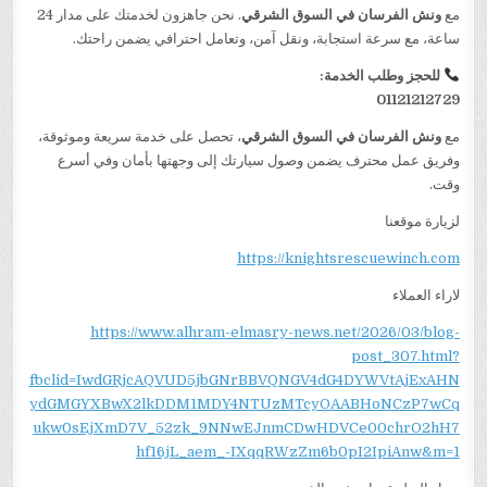
مع
ونش الفرسان في السوق الشرقي
. نحن جاهزون لخدمتك على مدار 24
ساعة، مع سرعة استجابة، ونقل آمن، وتعامل احترافي يضمن راحتك.
للحجز وطلب الخدمة:
01121212729
مع
ونش الفرسان في السوق الشرقي
، تحصل على خدمة سريعة وموثوقة،
وفريق عمل محترف يضمن وصول سيارتك إلى وجهتها بأمان وفي أسرع
وقت.
لزيارة موقعنا
https://knightsrescuewinch.com
لاراء العملاء
https://www.alhram-elmasry-news.net/2026/03/blog-
post_307.html?
fbclid=IwdGRjcAQVUD5jbGNrBBVQNGV4dG4DYWVtAjExAHN
ydGMGYXBwX2lkDDM1MDY4NTUzMTcyOAABHoNCzP7wCq
ukw0sEjXmD7V_52zk_9NNwEJnmCDwHDVCe00chrO2hH7
hf16jL_aem_-IXqqRWzZm6b0pI2IpiAnw&m=1