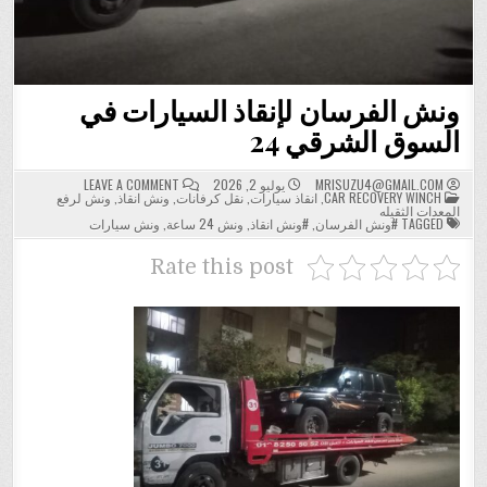
ونش الفرسان لإنقاذ السيارات في
السوق الشرقي 24
ON
MRISUZU4@GMAIL.COM
يوليو 2, 2026
LEAVE A COMMENT
POSTED
ونش
CAR RECOVERY WINCH
,
انقاذ سيارات
,
نقل كرفانات
,
ونش انقاذ
,
ونش لرفع
IN
الفرسان
المعدات الثقيله
لإنقاذ
TAGGED
#ونش الفرسان
,
#ونش انقاذ
,
ونش 24 ساعة
,
ونش سيارات
السيارات
في
السوق
Rate this post
الشرقي
24