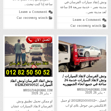
ونش إنقاذ سيارات الفرسان في
ساعة إذا كنت تبحث…
مدينة نصر – خدمة سريعة 24 ساعة
on
Leave a Comment
تُعد مدينة نصر…
ونش
Posted
Car recovery winch
فرسان
on
Leave a Comment
in
ونش
Posted
Car recovery winch
انقاذ
in
الفرسان|
ونش
انقاذ
السيارات
في
مدينة
نصر|01282505052
ونش الفرسان لانقاذ السيارات /
ونش لانقاذ السيارات خدمة 24
ونش انقاذ الفرسان|ونش انقاذ
ساعة في جميع انحاء الجمهوريه
السيارات |01282505052
MRISUZU4@GMAIL.COM
MRISUZU4@GMAIL.COM
يناير 26, 2026
يناير 26, 2026
اتصل : +201282505052 او حمل
او ممكن تحمل تطبيق ونش
الابلكيشن من جوجل بلاى او اب
الفرسان لانقاذ السيارات عشان
استور