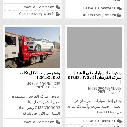
on
Leave a Comment
on
Leave a Comment
اقرب
ونش
Posted
Car recovery winch
ونش
Posted
Car recovery winch
انقاذ
in
انقاذ
in
01282505052
في
مكانك
|
ونش
الفرسان
|
كلمنا
:01282505052
ونش انقاذ سيارات فى العتبة |
ونش سيارات الاقل تكلفه
شركة الفرسان | 01282505052
1282505052
|
MRISUZU4@GMAIL.COM
يناير 23, 2026
MRISUZU4@GMAIL.COM
يناير 21, 2026
عروض شركه الفرسان مستمرة
ونش إنقاذ سيارات الفرسان في
طول الشهر اتصل بينا
العتبة – خدمة سريعة وآمنة 24 ساعة
01282505052 ونش انقاذ
في منطقة العتبة…
السيارات الاول في شركه…
on
Leave a Comment
on
Leave a Comment
ونش
ونش