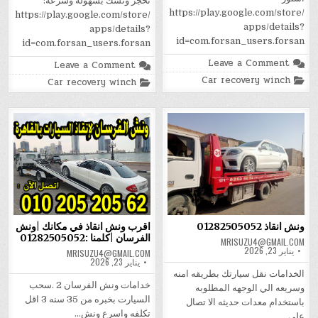
تحجز ونشك بسهولة وسرعة:
https://play.google.com/store/
https://play.google.com/store/
apps/details?
apps/details?
id=com.forsan_users.forsan
id=com.forsan_users.forsan
on
Leave a Comment
on
Leave a Comment
ونش
ونش
Posted
Car recovery winch
الفرسان
Posted
Car recovery winch
انقاذ
in
لانقاذ
in
الفرسان|
السيارات
ونش
/
انقاذ
ونش
السيارات
لانقاذ
|01282505052
السيارات
خدمة
24
ساعة
في
جميع
انحاء
الجمهوريه
ونش انقاذ 01282505052
اقرب ونش انقاذ في مكانك |ونش
الفرسان |كلمنا :01282505052
MRISUZU4@GMAIL.COM
يناير 23, 2026
MRISUZU4@GMAIL.COM
يناير 23, 2026
الخدامات نقل سيارتك بطريقه امنه
خدامات ونش الفرسان 2 .سحب
وسريعه الي الوجهه المطلوبه
السيارت بخبره من 35 سنه 3 اقل
باستخدام معدات حديثه الا تصال
تكلفه واسرع ونش…
علي…