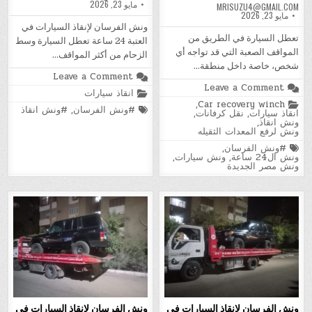
مايو 23, 2026
MRISUZU4@GMAIL.COM
مايو 23, 2026
ونش الفرسان لإنقاذ السيارات في
تعطل السيارة في الطريق من
العتبة 24 ساعة تعطل السيارة وسط
المواقف الصعبة التي قد تواجه أي
الزحام من أكثر المواقف…
شخص، خاصة داخل منطقة…
on
Leave a Comment
ونش
on
Leave a Comment
Posted
انقاذ سيارات
الفرسان
ونش
in
لإنقاذ
Posted
,
Car recovery winch
الفرسان
Tagged
#ونش الفرسان
,
#ونش انقاذ
السيارات
in
انقاذ سيارات
,
نقل كرفانات
,
لإنقاذ
في
ونش انقاذ
,
السيارات
العتبة
ونش لرفع المعدات الثقيله
في
24
مصر
Tagged
#ونش الفرسان
,
ساعة
الجديدة
ونش ال24 ساعة
,
ونش سيارات
,
24
ونش مصر الجديدة
ساعة
بسرعة
وأمان
ونش الفرسان لإنقاذ السيارات في
ونش الفرسان لإنقاذ السيارات في