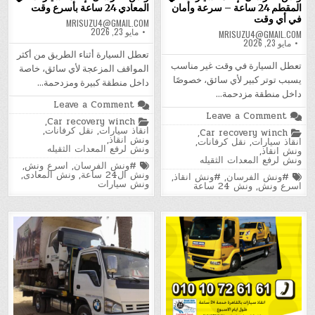
المقطم 24 ساعة – سرعة وأمان
المعادي 24 ساعة بأسرع وقت
في أي وقت
MRISUZU4@GMAIL.COM
مايو 23, 2026
MRISUZU4@GMAIL.COM
مايو 23, 2026
تعطل السيارة أثناء الطريق من أكثر
تعطل السيارة في وقت غير مناسب
المواقف المزعجة لأي سائق، خاصة
يسبب توتر كبير لأي سائق، خصوصًا
داخل منطقة كبيرة ومزدحمة…
داخل منطقة مزدحمة…
on
Leave a Comment
ونش
on
Leave a Comment
Posted
,
Car recovery winch
الفرسان
ونش
in
انقاذ سيارات
,
نقل كرفانات
,
لإنقاذ
Posted
,
Car recovery winch
الفرسان
ونش انقاذ
,
السيارات
in
انقاذ سيارات
,
نقل كرفانات
,
لإنقاذ
ونش لرفع المعدات الثقيله
في
ونش انقاذ
,
السيارات
المعادي
ونش لرفع المعدات الثقيله
في
Tagged
#ونش الفرسان
,
اسرع ونش
,
24
المقطم
ونش ال24 ساعة
,
ونش المعادى
,
Tagged
#ونش الفرسان
,
#ونش انقاذ
,
ساعة
24
ونش سيارات
اسرع ونش
,
ونش 24 ساعة
بأسرع
ساعة
وقت
–
سرعة
وأمان
في
أي
وقت