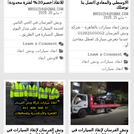
الاوسطي والمعادي|اتصل بنا
للانقاذ|خصم20% لفترة محدودة|
نوصلك
MRISUZU4@GMAIL.COM
مايو 30, 2026
MRISUZU4@GMAIL.COM
مايو 25, 2026
ونش الفرسان في الحي الثامن
ونش إنقاذ سيارات بالقاهرة – شركة
لخدمة السيارات على مدار اليوم
ونش الفرسان 01282505052
تعطل السيارة في الطريق…
عندما تتعرض سيارتك لعطل مفاجئ
on
Leave a Comment
أو…
ونش
Posted
انقاذ سيارات
,
ونش انقاذ
انقاذ
on
in
Leave a Comment
سيارات|
Tagged
ونش
#ونش انقاذ
ونش
Posted
انقاذ سيارات
,
ونش انقاذ
انقاذ
الفرسان
in
الفرسان|
للانقاذ|
Tagged
انقاذ سيارات
طريق
خصم20%
الاوسطي
لفترة
والمعادي|
محدودة|
اتصل
بنا
نوصلك
ونش الفرسان لإنقاذ السيارات في
ونش الفرسان لإنقاذ السيارات في