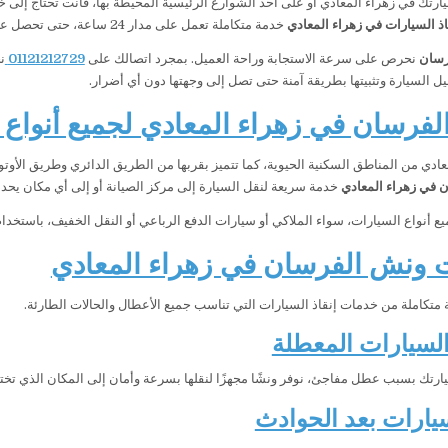
ارتك في زهراء المعادي أو على أحد الشوارع الرئيسية المحيطة بها، فأنت تحتاج إلى
اذ السيارات في زهراء المعادي
خدمة متكاملة تعمل على مدار 24 ساعة، حتى تحصل على المساعدة في أي وقت دون انتظار.
رسان
نحرص على سرعة الاستجابة وراحة العميل. بمجرد اتصالك على
01121212729
ن
يل السيارة وتثبيتها بطريقة آمنة حتى تصل إلى وجهتها دون أي أضرار.
فرسان في زهراء المعادي لجميع أنواع 
معادي من المناطق السكنية الحيوية، كما تتميز بقربها من الطريق الدائري وطريق الأو
 في زهراء المعادي
خدمة سريعة لنقل السيارة إلى مركز الصيانة أو إلى أي مكان يحدد
ع أنواع السيارات، سواء الملاكي أو سيارات الدفع الرباعي أو النقل الخفيف، باستخدا
 ونش الفرسان في زهراء المعادي
متكاملة من خدمات إنقاذ السيارات التي تناسب جميع الأعطال والحالات الطارئة.
سيارات المعطلة
ارتك بسبب عطل مفاجئ، نوفر ونشًا مجهزًا لنقلها بسرعة وأمان إلى المكان الذي تختا
يارات بعد الحوادث