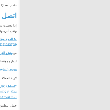
نقدم أسعارًا
اتصل ا
إذا تعطلت سي
ونقل آمن، وت
📞 للحجز وطل
1121212729
مع
ونش الفرس
لزيارة موقعنا
ewinch.com
لاراء العملاء
_307.html?
mD7V_52z
iAnw&m=1
حمل التطبيق 