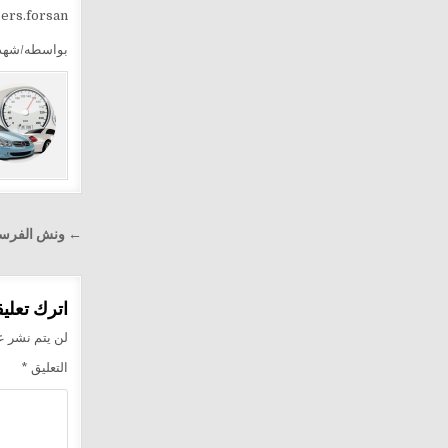
sers.forsan
بواسطه/شهد
تصفّح
← ونش الفرسان لإنقاذ
المقالا
اترك تعليقا
لن يتم نشر عن
التعليق
*