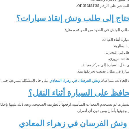
المباشر على الرقم
01121212729
.
تاج إلى طلب ونش إنقاذ سيارات؟
 طلب الونش في العديد من المواقف، مثل:
رة أثناء القيادة.
البطارية.
ل في المحرك.
حادث مروري.
ى نقل السيارة إلى مركز صيانة.
يارة في مكان يصعب تحريكها منه.
 الحالات، يساعدك
ونش الفرسان في زهراء المعادي
على حل المشكلة بسرعة، حتى ت
افظ على السيارة أثناء النقل؟
 السيارة، ثم نستخدم المعدات المناسبة لرفعها بالطريقة الصحيحة، وبعد ذلك نثبتها بإ
وجهتها بأمان ومن دون أي أضرار.
ونش الفرسان في زهراء المعادي