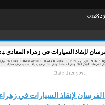
ن لإنقاذ السيارات في زهراء المعادي 24 ساعة بأسرع وصول
POSTED
ON
MRISUZU4@
يوليو 2, 2026
LEAVE A COMMENT
CAR RECOVERY WINCH
,
انقاذ سيار
نش
IN
ش الفرسان
,
#ونش انقاذ
,
ونش 24 ساعة
,
ونش انقاذ
,
ونش زهراء المعادي
,
ونش سيارات
الفرسان
لإنقاذ
السيارات
Rate this post
في
زهراء
المعادي
24
ساعة
بأسرع
وصول
فرسان لإنقاذ السيارات في زهراء المعاد