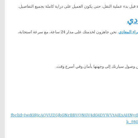
قبل بدء عملية النقل، حتى يكون العميل على دراية كاملة بجميع التفاصيل.
دي
اء المعادي
. نحن جاهزون لخدمتك على مدار 24 ساعة، مع سرعة استجابة،
وصول سيارتك إلى وجهتها بأمان وفي أسرع وقت.
fbclid=IwdGRjcAQVUD5jbGNrBBVQNGV4dG4DYWVtAjExAH
k_9N