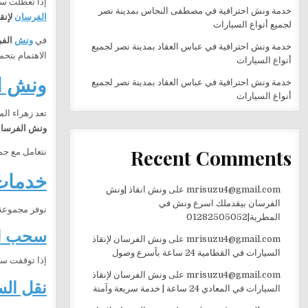
إذا تعطلت سي
خدمة ونش احترافية في مصطفى النحاس بمدينة نصر
الفرسان
لإنق
لجميع أنواع السيارات
في
ونش
الف
خدمة ونش احترافية في عباس العقاد بمدينة نصر لجميع
الاهتمام بتحم
أنواع السيارات
ونش ال
خدمة ونش احترافية في عباس العقاد بمدينة نصر لجميع
أنواع السيارات
تعد زهراء ال
ونش الفرسان
Recent Comments
نتعامل مع جمي
خدمات
mrisuzu4@gmail.com
على
ونش انقاذ |ونش
الفرسان بيقدملك اسرع ونش في
نوفر مجموعة 
المطرية|01282505052
سحب ال
mrisuzu4@gmail.com
على
ونش الفرسان لإنقاذ
السيارات في القطامية 24 ساعة بأسرع وصول
إذا توقفت سي
mrisuzu4@gmail.com
على
ونش الفرسان لإنقاذ
نقل الس
السيارات في المعادي 24 ساعة | خدمة سريعة وآمنة