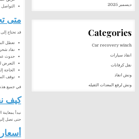
ديسمبر 2025
التواصل 
متى تح
Categories
قد تحتاج إلى
تعطل السيا
Car recovery winch
نفاد شحن 
انقاذ سيارات
حدوث عط
التعرض ل
نقل كرفانات
الحاجة إل
ونش انقاذ
توقف الس
ونش لرفع المعدات الثقيله
في جميع هذه
كيف نح
نبدأ بمعاينة
حتى تصل إلى 
أسعار 