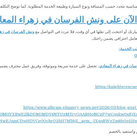
 مناسبة تتحدد حسب المسافة ونوع السيارة وطبيعة الخدمة المطلوبة. كما نوضح التكلفة 
لآن على ونش الفرسان في زهراء المعا
ارتك أو احتجت إلى نقلها في أي وقت، فلا تتردد في التواصل مع
ونش الفرسان في زهر
عامل احترافي يضمن راحتك.
ب الخدمة:
0
ان في زهراء المعادي
، تحصل على خدمة سريعة وموثوقة، وفريق عمل محترف يضمن 
https://knightsrescu
https://www.alhram-elmasry-news.net/2026/03/blog-post
NydGMGYXBwX2lkDDM1MDY4NTUzMTcyOAABHoNCzP7wCqukw0sEjX
NwEJnmCDwHDVCe00chrO2hH7hf16jL_aem_-IXqqRWzZm6b0pI2Ip
واستفيد بالخصم