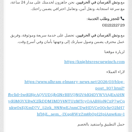
مع
ونش الفرسان في الحرفيين
. نحن جاهزون لخدمتك على مدار 24 ساعة،
مع سرعة استجابة، ونقل آمن، وتعامل احترافي يضمن راحتك.
للحجز وطلب الخدمة:
01121212729
مع
ونش الفرسان في الحرفيين
، تحصل على خدمة سريعة وموثوقة، وفريق
عمل محترف يضمن وصول سيارتك إلى وجهتها بأمان وفي أسرع وقت.
لزيارة موقعنا
https://knightsrescuewinch.com
لاراء العملاء
https://www.alhram-elmasry-news.net/2026/03/blog-
post_307.html?
fbclid=IwdGRjcAQVUD5jbGNrBBVQNGV4dG4DYWVtAjExAHN
ydGMGYXBwX2lkDDM1MDY4NTUzMTcyOAABHoNCzP7wCq
ukw0sEjXmD7V_52zk_9NNwEJnmCDwHDVCe00chrO2hH7
hf16jL_aem_-IXqqRWzZm6b0pI2IpiAnw&m=1
حمل التطبيق واستفيد بالخصم