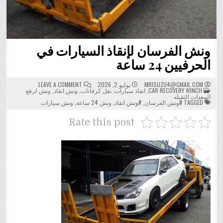
ونش الفرسان لإنقاذ السيارات في
الحرفيين 24 ساعة
ON
MRISUZU4@GMAIL.COM
يوليو 2, 2026
LEAVE A COMMENT
POSTED
ونش
CAR RECOVERY WINCH
,
انقاذ سيارات
,
نقل كرفانات
,
ونش انقاذ
,
ونش لرفع
IN
الفرسان
المعدات الثقيله
لإنقاذ
TAGGED
#ونش الفرسان
,
#ونش انقاذ
,
ونش 24 ساعة
,
ونش سيارات
السيارات
في
الحرفيين
Rate this post
24
ساعة