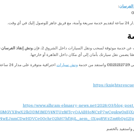
الفرسان
:
0
إليك في أي وقت.
ة
 عن خدمة موثوقة لسحب ونقل السيارات داخل الشروق 2، فإن
ونش إنقاذ الفرسان ف
صًا يضمن نقل سيارتك بأمان إلى أي مكان داخل القاهرة أو خارجها.
لى
01121212729
واستفد من خدمة
ونش سيارات
احترافية متوفرة على مدار 24 ساعة داخل الشروق 2 وجميع المناطق المحيطة بها.
https://knightsrescu
https://www.alhram-elmasry-news.net/2026/03/blog-post
NydGMGYXBwX2lkDDM1MDY4NTUzMTcyOAABHoNCzP7wCqukw0sEjX
NwEJnmCDwHDVCe00chrO2hH7hf16jL_aem_-IXqqRWzZm6b0pI2Ip
واستفيد بالخصم