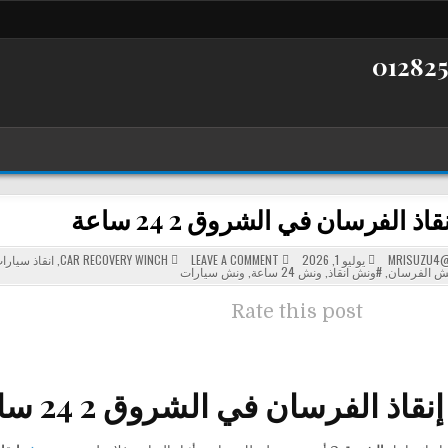
ذ الفرسان في الشروق 2 24 ساعة
POSTED
ON
MRISUZU4@
يوليو 1, 2026
LEAVE A COMMENT
CAR RECOVERY WINCH
,
انقاذ سيارا
ونش
IN
ش الفرسان
,
#ونش انقاذ
,
ونش 24 ساعة
,
ونش سيارات
إنقاذ
الفرسان
في
Rate this post
الشروق
2
24
ساعة
الفرسان في الشروق 2 24 ساعة لسحب ونقل السيارات