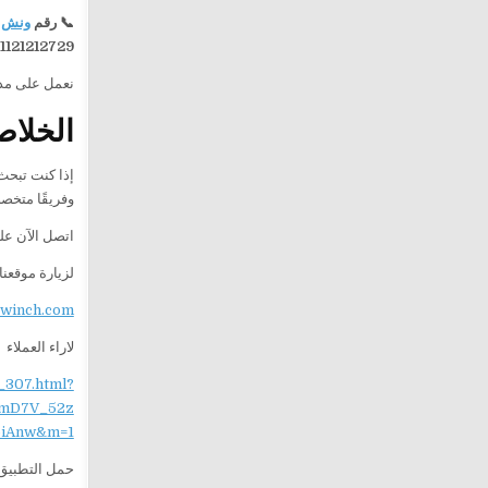
📞 رقم
ونش 
1121212729
نعمل على مدار 24 ساعة لتقديم خدمة سريعة وآمنة، مع فريق جاهز للوصول 
الخلاص
إذا كنت تبحث
وفريقًا متخص
اتصل الآن ع
لزيارة موقعنا
ewinch.com
لاراء العملاء
_307.html?
mD7V_52z
iAnw&m=1
حمل التطبيق 