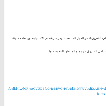
ي الشروق 2
هو الخيار المناسب. نوفر سرعة في الاستجابة، وونشات حديثة،
fbclid=IwdGRjcAQVUD5jbGNrBBVQNGV4dG4DYWVtAjExAH
k_9N