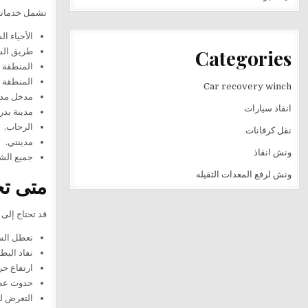
تشمل خدماتنا جميع أنحاء ال
الأحياء ال
Categories
طريق ال
المنطقة ا
المنطقة ا
Car recovery winch
مدخل مدي
انقاذ سيارات
مدينة بدر.
الرحاب.
نقل كرفانات
مدينتي.
ونش انقاذ
جميع الشو
ونش لرفع المعدات الثقيله
متى تح
قد تحتاج إلى 
تعطل السيا
نفاد البطا
ارتفاع حر
حدوث عطل
التعرض ل