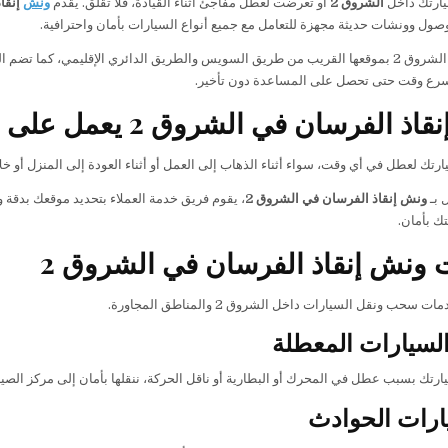
يارتك داخل
الشروق 2
أو تعرضت لعطل مفاجئ أثناء القيادة، فلا تقلق. يقدم
ونش
إنقا
ول وونشات حديثة مجهزة للتعامل مع جميع أنواع السيارات بأمان واحترافية.
تتميز منطقة الشروق 2 بموقعها القريب من طريق السويس والطريق الدائري الإقليمي،
رع وقت حتى تحصل على المساعدة دون تأخير.
الفرسان في الشروق 2 يعمل على مدار الساعة
 لعطل في أي وقت، سواء أثناء الذهاب إلى العمل أو أثناء العودة إلى المنزل أو خلال السفر، لذلك نوفر
 بـ
ونش إنقاذ الفرسان في الشروق 2
، يقوم فريق خدمة العملاء بتحديد موقعك بدق
ك بأمان.
ونش إنقاذ الفرسان في الشروق 2
سحب ونقل السيارات داخل الشروق 2 والمناطق المجاورة.
سيارات المعطلة
ارتك بسبب عطل في المحرك أو البطارية أو ناقل الحركة، ننقلها بأمان إلى مركز الصيان
ارات الحوادث