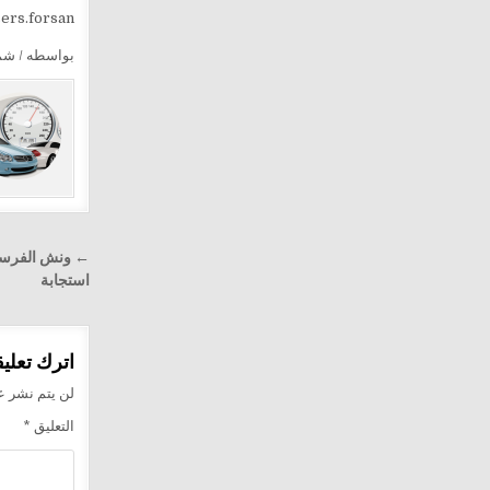
sers.forsan
بواسطه / ش
تصفّح
المقالا
استجابة
اترك تعليقا
لن يتم نشر عن
التعليق
*