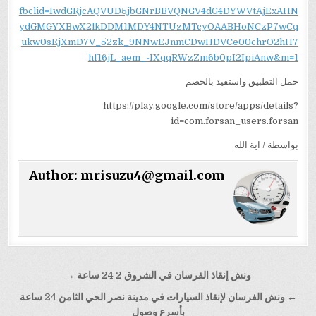
fbclid=IwdGRjcAQVUD5jbGNrBBVQNGV4dG4DYWVtAjExAHN
ydGMGYXBwX2lkDDM1MDY4NTUzMTcyOAABHoNCzP7wCq
ukw0sEjXmD7V_52zk_9NNwEJnmCDwHDVCe00chrO2hH7
hf16jL_aem_-IXqqRWzZm6b0pI2IpiAnw&m=1
حمل التطبيق واستفيد بالخصم
https://play.google.com/store/apps/details?
id=com.forsan_users.forsan
بواسطة / اية الله
Author:
mrisuzu4@gmail.com
تصفّح
ونش إنقاذ الفرسان في الشروق 2 24 ساعة →
المقالات
← ونش الفرسان لإنقاذ السيارات في مدينة نصر الحي الثامن 24 ساعة
بأسرع وصول