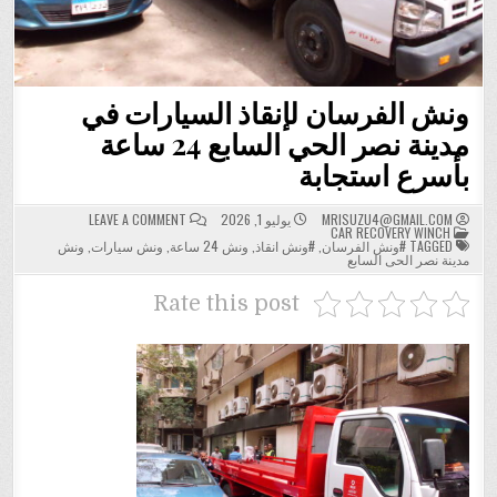
ونش الفرسان لإنقاذ السيارات في
مدينة نصر الحي السابع 24 ساعة
بأسرع استجابة
ON
MRISUZU4@GMAIL.COM
يوليو 1, 2026
LEAVE A COMMENT
POSTED
ونش
CAR RECOVERY WINCH
IN
الفرسان
TAGGED
#ونش الفرسان
,
#ونش انقاذ
,
ونش 24 ساعة
,
ونش سيارات
,
ونش
لإنقاذ
مدينة نصر الحى السابع
السيارات
في
مدينة
Rate this post
نصر
الحي
السابع
24
ساعة
بأسرع
استجابة