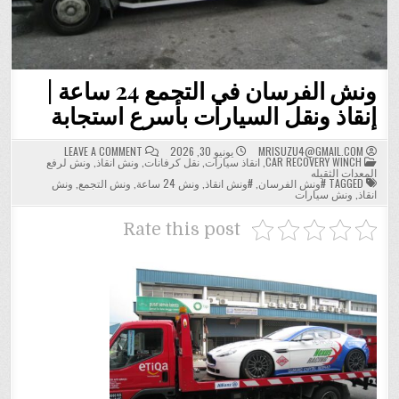
ونش الفرسان في التجمع 24 ساعة |
إنقاذ ونقل السيارات بأسرع استجابة
ON
MRISUZU4@GMAIL.COM
يونيو 30, 2026
LEAVE A COMMENT
POSTED
ونش
CAR RECOVERY WINCH
,
انقاذ سيارات
,
نقل كرفانات
,
ونش انقاذ
,
ونش لرفع
IN
الفرسان
المعدات الثقيله
في
TAGGED
#ونش الفرسان
,
#ونش انقاذ
,
ونش 24 ساعة
,
ونش التجمع
,
ونش
التجمع
انقاذ
,
ونش سيارات
24
ساعة
|
Rate this post
إنقاذ
ونقل
السيارات
بأسرع
استجابة