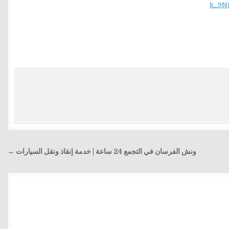
k_9N
ونش الفرسان في التجمع 24 ساعة | خدمة إنقاذ ونقل السيارات →