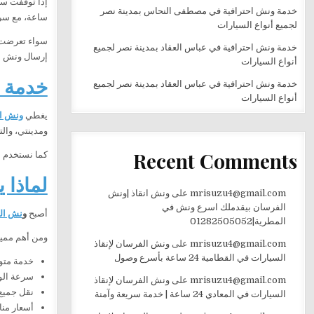
إذا توقفت سي
خدمة ونش احترافية في مصطفى النحاس بمدينة نصر
ساعة، مع سر
لجميع أنواع السيارات
سواء تعرضت ا
خدمة ونش احترافية في عباس العقاد بمدينة نصر لجميع
إرسال ونش مج
أنواع السيارات
خدمة 
خدمة ونش احترافية في عباس العقاد بمدينة نصر لجميع
أنواع السيارات
يغطي
ونش ا
ومدينتي، وال
Recent Comments
كما نستخدم أو
لماذا 
mrisuzu4@gmail.com
على
ونش انقاذ |ونش
الفرسان بيقدملك اسرع ونش في
أصبح
و
نش ال
المطرية|01282505052
ومن أهم مميزا
mrisuzu4@gmail.com
على
ونش الفرسان لإنقاذ
السيارات في القطامية 24 ساعة بأسرع وصول
خدمة متوفرة 24 ساعة طوال 
سرعة الو
mrisuzu4@gmail.com
على
ونش الفرسان لإنقاذ
نقل جميع 
السيارات في المعادي 24 ساعة | خدمة سريعة وآمنة
أسعار منا