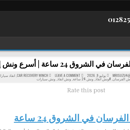
ي الشروق 24 ساعة | أسرع ونش إنقاذ سيارات
POSTED
ON
MRISUZU4@
يوليو 9, 2026
LEAVE A COMMENT
CAR RECOVERY WINCH
,
انقاذ سيارا
ونش
IN
ش الفرسان
,
#ونش انقاذ
,
ونش 24 ساعة
,
ونش انقاذ
,
ونش سيارات
الفرسان
في
الشروق
Rate this post
24
ساعة
|
أسرع
ونش
إنقاذ
سيارات
فرسان في الشروق 24 ساعة