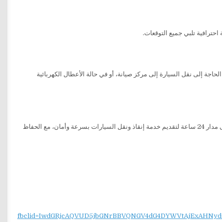
احترافية تلبي جميع التوقعات.
الحاجة إلى نقل السيارة إلى مركز صيانة، أو في حالة الأعطال الكهربائية
. نحن متواجدون على مدار 24 ساعة لتقديم خدمة إنقاذ ونقل السيارات بسرعة وأمان، مع الحفاظ
fbclid=IwdGRjcAQVUD5jbGNrBBVQNGV4dG4DYWVtAjExAH