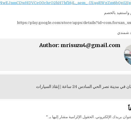
NwEJnmCDwHDVCe00chrO2hH7hf16jL_aem_-IXqqRWzZm6b0pI2Ip
واستفيد بالخصم
https://play.google.com/store/apps/details?id=com.forsan_u
 شمندي
Author:
mrisuzu4@gmail.com
نة نصر الحي السادس 24 ساعة | إنقاذ السيارات
ت
ً
وان بريدك الإلكتروني.
الحقول الإلزامية مشار إليها بـ
*