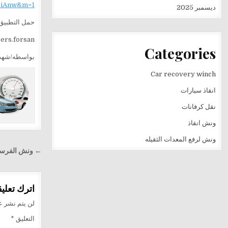
iAnw&m=1
ديسمبر 2025
حمل التطبيق 
sers.forsan
Categories
بواسطه/شهد
Car recovery winch
انقاذ سيارات
نقل كرفانات
ونش انقاذ
ونش لرفع المعدات الثقيله
تصفّح
← ونش الفرسان في مدي
المقالا
اترك تعليقا
لن يتم نشر عن
التعليق
*