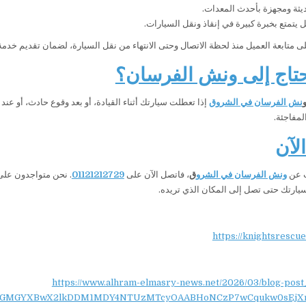
يثة ومجهزة بأحدث المعدات.
يتمتع بخبرة كبيرة في إنقاذ ونقل السيارات.
 متابعة العميل منذ لحظة الاتصال وحتى الانتهاء من نقل السيارة، لضمان تقديم خدمة 
تاج إلى ونش الفرسان؟
نش الفرسان في الشروق
إذا تعطلت سيارتك أثناء القيادة، أو بعد وقوع حادث، أو عند 
المفاجئة.
لآن
ث عن
ونش الفرسان في الشرو
ق
، فاتصل الآن على
01121212729
يارتك حتى تصل إلى المكان الذي تريده.
https://knightsrescu
https://www.alhram-elmasry-news.net/2026/03/blog-post
NydGMGYXBwX2lkDDM1MDY4NTUzMTcyOAABHoNCzP7wCqukw0sEjX