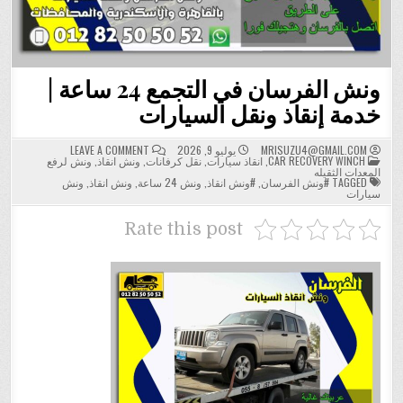
ونش الفرسان في التجمع 24 ساعة |
خدمة إنقاذ ونقل السيارات
ON
MRISUZU4@GMAIL.COM
يوليو 9, 2026
LEAVE A COMMENT
POSTED
ونش
CAR RECOVERY WINCH
,
انقاذ سيارات
,
نقل كرفانات
,
ونش انقاذ
,
ونش لرفع
IN
الفرسان
المعدات الثقيله
في
TAGGED
#ونش الفرسان
,
#ونش انقاذ
,
ونش 24 ساعة
,
ونش انقاذ
,
ونش
التجمع
سيارات
24
ساعة
|
Rate this post
خدمة
إنقاذ
ونقل
السيارات