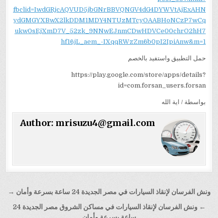
fbclid=IwdGRjcAQVUD5jbGNrBBVQNGV4dG4DYWVtAjExAHN
ydGMGYXBwX2lkDDM1MDY4NTUzMTcyOAABHoNCzP7wCq
ukw0sEjXmD7V_52zk_9NNwEJnmCDwHDVCe00chrO2hH7
hf16jL_aem_-IXqqRWzZm6b0pI2IpiAnw&m=1
حمل التطبيق واستفيد بالخصم
https://play.google.com/store/apps/details?
id=com.forsan_users.forsan
بواسطة / اية الله
Author:
mrisuzu4@gmail.com
تصفّح
ونش الفرسان لإنقاذ السيارات في مصر الجديدة 24 ساعة بسرعة وأمان →
المقالات
← ونش الفرسان لإنقاذ السيارات في مساكن الشروق مصر الجديدة 24
ساعة بسرعة وأمان