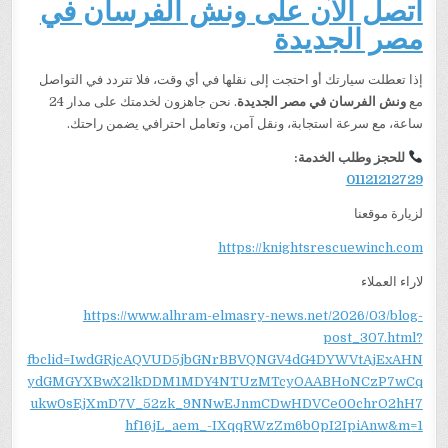
اتصل الآن على ونش الفرسان في
مصر الجديدة
إذا تعطلت سيارتك أو احتجت إلى نقلها في أي وقت، فلا تتردد في التواصل
مع
ونش الفرسان في مصر الجديدة
. نحن جاهزون لخدمتك على مدار 24
ساعة، مع سرعة استجابة، ونقل آمن، وتعامل احترافي يضمن راحتك.
للحجز وطلب الخدمة:
01121212729
لزيارة موقعنا
https://knightsrescuewinch.com
لاراء العملاء
https://www.alhram-elmasry-news.net/2026/03/blog-
post_307.html?
fbclid=IwdGRjcAQVUD5jbGNrBBVQNGV4dG4DYWVtAjExAHN
ydGMGYXBwX2lkDDM1MDY4NTUzMTcyOAABHoNCzP7wCq
ukw0sEjXmD7V_52zk_9NNwEJnmCDwHDVCe00chrO2hH7
hf16jL_aem_-IXqqRWzZm6b0pI2IpiAnw&m=1