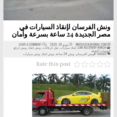
ونش الفرسان لإنقاذ السيارات في
مصر الجديدة 24 ساعة بسرعة وأمان
ON
MRISUZU4@GMAIL.COM
يونيو 28, 2026
LEAVE A COMMENT
POSTED
ونش
CAR RECOVERY WINCH
,
انقاذ سيارات
,
نقل كرفانات
,
ونش انقاذ
,
ونش لرفع
IN
الفرسان
المعدات الثقيله
لإنقاذ
TAGGED
#ونش الفرسان
,
ونش 24 ساعة
,
ونش انقاذ
,
ونش سيارات
السيارات
في
مصر
Rate this post
الجديدة
24
ساعة
بسرعة
وأمان