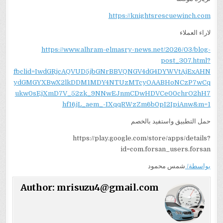
https://knightsrescuewinch.com
لاراء العملاء
https://www.alhram-elmasry-news.net/2026/03/blog-
post_307.html?
fbclid=IwdGRjcAQVUD5jbGNrBBVQNGV4dG4DYWVtAjExAHN
ydGMGYXBwX2lkDDM1MDY4NTUzMTcyOAABHoNCzP7wCq
ukw0sEjXmD7V_52zk_9NNwEJnmCDwHDVCe00chrO2hH7
hf16jL_aem_-IXqqRWzZm6b0pI2IpiAnw&m=1
حمل التطبيق واستفيد بالخصم
https://play.google.com/store/apps/details?
id=com.forsan_users.forsan
بواسطة/
شمس محمود
Author:
mrisuzu4@gmail.com