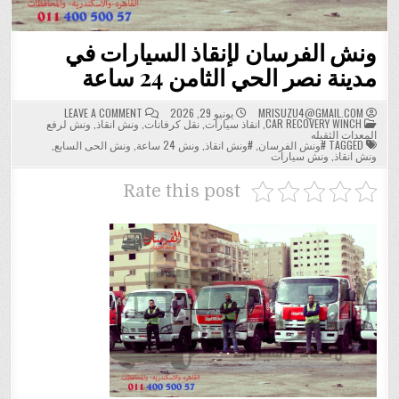
ونش الفرسان لإنقاذ السيارات في
مدينة نصر الحي الثامن 24 ساعة
ON
MRISUZU4@GMAIL.COM
يونيو 29, 2026
LEAVE A COMMENT
POSTED
ونش
CAR RECOVERY WINCH
,
انقاذ سيارات
,
نقل كرفانات
,
ونش انقاذ
,
ونش لرفع
IN
الفرسان
المعدات الثقيله
لإنقاذ
TAGGED
#ونش الفرسان
,
#ونش انقاذ
,
ونش 24 ساعة
,
ونش الحى السابع
,
السيارات
ونش انقاذ
,
ونش سيارات
في
مدينة
نصر
Rate this post
الحي
الثامن
24
ساعة