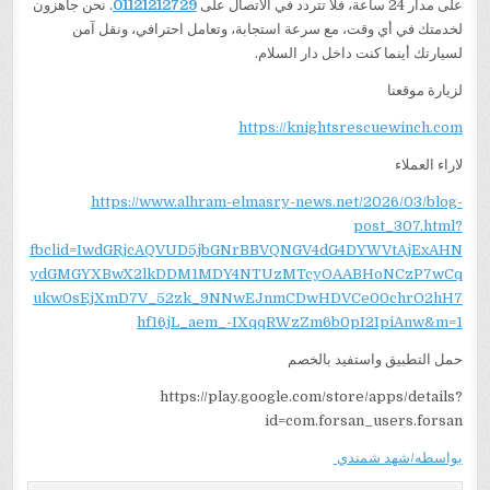
على مدار 24 ساعة، فلا تتردد في الاتصال على
01121212729
. نحن جاهزون
لخدمتك في أي وقت، مع سرعة استجابة، وتعامل احترافي، ونقل آمن
لسيارتك أينما كنت داخل دار السلام.
لزيارة موقعنا
https://knightsrescuewinch.com
لاراء العملاء
https://www.alhram-elmasry-news.net/2026/03/blog-
post_307.html?
fbclid=IwdGRjcAQVUD5jbGNrBBVQNGV4dG4DYWVtAjExAHN
ydGMGYXBwX2lkDDM1MDY4NTUzMTcyOAABHoNCzP7wCq
ukw0sEjXmD7V_52zk_9NNwEJnmCDwHDVCe00chrO2hH7
hf16jL_aem_-IXqqRWzZm6b0pI2IpiAnw&m=1
حمل التطبيق واستفيد بالخصم
https://play.google.com/store/apps/details?
id=com.forsan_users.forsan
بواسطه/شهد شمندي