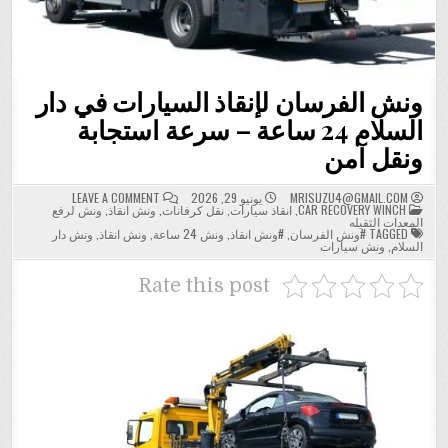
ونش الفرسان لإنقاذ السيارات في دار
السلام 24 ساعة – سرعة استجابة
ونقل آمن
ON
MRISUZU4@GMAIL.COM
يونيو 29, 2026
LEAVE A COMMENT
POSTED
ونش
CAR RECOVERY WINCH
,
انقاذ سيارات
,
نقل كرفانات
,
ونش انقاذ
,
ونش لرفع
IN
الفرسان
المعدات الثقيله
لإنقاذ
TAGGED
#ونش الفرسان
,
#ونش انقاذ
,
ونش 24 ساعة
,
ونش انقاذ
,
ونش دار
السيارات
السلام
,
ونش سيارات
في
دار
السلام
Rate this post
24
ساعة
–
سرعة
استجابة
ونقل
آمن