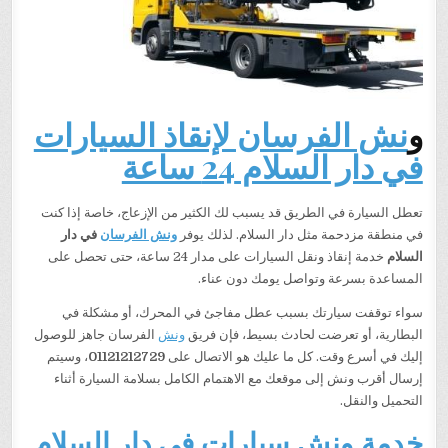
و
نش الفرسان لإنقاذ السيارات
في دار السلام 24 ساعة
تعطل السيارة في الطريق قد يسبب لك الكثير من الإزعاج، خاصة إذا كنت
في منطقة مزدحمة مثل دار السلام. لذلك يوفر
ونش الفرسان
في دار
السلام
خدمة إنقاذ ونقل السيارات على مدار 24 ساعة، حتى تحصل على
المساعدة بسرعة وتواصل يومك دون عناء.
سواء توقفت سيارتك بسبب عطل مفاجئ في المحرك، أو مشكلة في
البطارية، أو تعرضت لحادث بسيط، فإن فريق
ونش
الفرسان جاهز للوصول
إليك في أسرع وقت. كل ما عليك هو الاتصال على
01121212729
، وسيتم
إرسال أقرب ونش إلى موقعك مع الاهتمام الكامل بسلامة السيارة أثناء
التحميل والنقل.
خدمة ونش سيارات في دار السلام