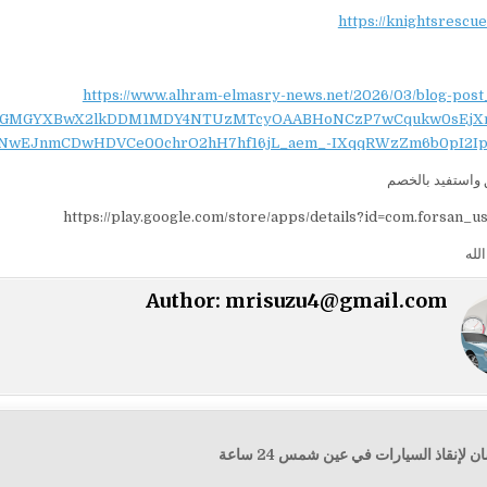
https://knightsrescu
https://www.alhram-elmasry-news.net/2026/03/blog-post
NydGMGYXBwX2lkDDM1MDY4NTUzMTcyOAABHoNCzP7wCqukw0sEjX
NwEJnmCDwHDVCe00chrO2hH7hf16jL_aem_-IXqqRWzZm6b0pI2Ip
واستفيد بالخصم
https://play.google.com/store/apps/details?id=com.forsan_u
لله
Author:
mrisuzu4@gmail.com
إنقاذ السيارات في عين شمس 24 ساعة