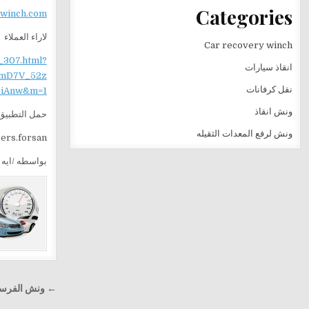
Categories
ewinch.com
لاراء العملاء
Car recovery winch
_307.html?
انقاذ سيارات
mD7V_52z
نقل كرفانات
iAnw&m=1
ونش انقاذ
حمل التطبيق 
ونش لرفع المعدات الثقيله
sers.forsan
بواسطه /ايه ا
تصفّح
← ونش الفرسان ل