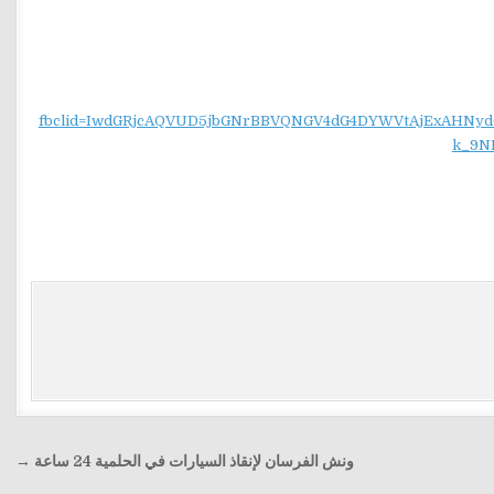
fbclid=IwdGRjcAQVUD5jbGNrBBVQNGV4dG4DYWVtAjExAH
k_9N
ونش الفرسان لإنقاذ السيارات في الحلمية 24 ساعة →