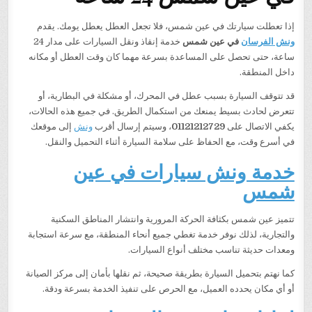
إذا تعطلت سيارتك في عين شمس، فلا تجعل العطل يعطل يومك. يقدم
ونش الفرسان
في عين شمس
خدمة إنقاذ ونقل السيارات على مدار 24
ساعة، حتى تحصل على المساعدة بسرعة مهما كان وقت العطل أو مكانه
داخل المنطقة.
قد تتوقف السيارة بسبب عطل في المحرك، أو مشكلة في البطارية، أو
تتعرض لحادث بسيط يمنعك من استكمال الطريق. في جميع هذه الحالات،
يكفي الاتصال على
01121212729
، وسيتم إرسال أقرب
ونش
إلى موقعك
في أسرع وقت، مع الحفاظ على سلامة السيارة أثناء التحميل والنقل.
خدمة ونش سيارات في عين
شمس
تتميز عين شمس بكثافة الحركة المرورية وانتشار المناطق السكنية
والتجارية، لذلك نوفر خدمة تغطي جميع أنحاء المنطقة، مع سرعة استجابة
ومعدات حديثة تناسب مختلف أنواع السيارات.
كما نهتم بتحميل السيارة بطريقة صحيحة، ثم نقلها بأمان إلى مركز الصيانة
أو أي مكان يحدده العميل، مع الحرص على تنفيذ الخدمة بسرعة ودقة.