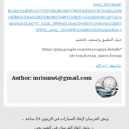
post_307.html?
fbclid=IwdGRjcAQVUD5jbGNrBBVQNGV4dG4DYWVtAjExAHN
ydGMGYXBwX2lkDDM1MDY4NTUzMTcyOAABHoNCzP7wCq
ukw0sEjXmD7V_52zk_9NNwEJnmCDwHDVCe00chrO2hH7
hf16jL_aem_-IXqqRWzZm6b0pI2IpiAnw&m=1
حمل التطبيق واستفيد بالخصم
https://play.google.com/store/apps/details?
id=com.forsan_users.forsan
بواسطه / ايه الله
Author:
mrisuzu4@gmail.com
تصفّح
ونش الفرسان لإنقاذ السيارات في الزيتون 24 ساعة →
المقالات
← ونش إنقاذ الفرسان في الشوربجي