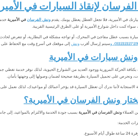
فرسان لإنقاذ السيارات في الأميرية 24 سا
ارتك في الأميرية، فلا تجعل العطل يعطل يومك. يقدم
ونش الفرسان
في الأميرية
سواء كنت داخل شوارع الأميرية أو على الطرق الرئيسية القريبة.
يارة بسبب عطل مفاجئ في المحرك، أو تواجه مشكلة في البطارية، أو تتعرض لحادث
01121212729
، و
سيتم إرسال أقرب
ونش
إلى موقعك في أسرع وقت مع الحفاظ على سل
نش سيارات في الأميرية
ية بكثافة الحركة المرورية ووجود العديد من الشوارع الحيوية، لذلك نوفر خدمة تغطي 
ات، ونحرص على تحميل السيارة بطريقة صحيحة لضمان وصولها إلى وجهتها بأمان.
 الاستجابة لأننا ندرك أن تعطل السيارة قد يؤخر أعمالك أو مواعيدك، لذلك نعمل ع
تختار ونش الفرسان في الأميرية؟
من العملاء
ونش الفرسان في الأميرية
بسبب جودة الخدمة والالتزام بالمواعيد، إلى جانب
ات الخدمة:
أيام الأسبوع.