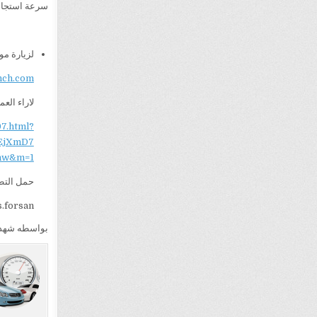
سرعة استجابة
لزيارة موق
nch.com
لاراء العمل
7.html?
EjXmD7
nw&m=1
حمل التط
s.forsan
بواسطه شهد