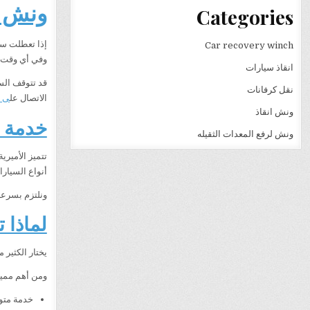
ونش ال
Categories
إذا تعطلت سي
Car recovery winch
وفي أي وقت، 
انقاذ سيارات
قد تتوقف الس
نقل كرفانات
الاتصال عل
ى
ونش انقاذ
خدمة و
ونش لرفع المعدات الثقيله
تتميز الأمير
أنواع السيار
ونلتزم بسرعة
لماذا 
يختار الكثير 
ومن أهم مميز
خدمة متوفرة 24 ساعة طوال 