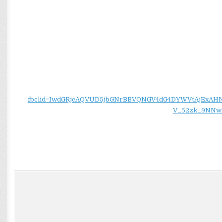
fbclid=IwdGRjcAQVUD5jbGNrBBVQNGV4dG4DYWVtAjEx
V_52zk_9NNw