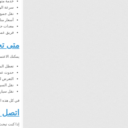
خدمة متوفرة 24 ساعة طوال 
سرعة الو
نقل جميع 
أسعار منا
معدات حدي
فريق عمل 
متى تح
يمكنك الاعتم
تعطل السي
حدوث عطل
التعرض لح
نقل السيا
نقل سيارة
في كل هذه ال
اتصل ا
إذا كنت تبح