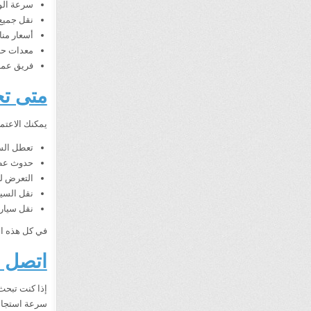
سرعة الو
نقل جميع 
أسعار منا
معدات حدي
فريق عمل 
متى تح
يمكنك الاعتم
تعطل السي
حدوث عطل
التعرض لح
نقل السيا
نقل سيارة
في كل هذه ا
اتصل ا
إذا كنت تبح
سرعة استجابة