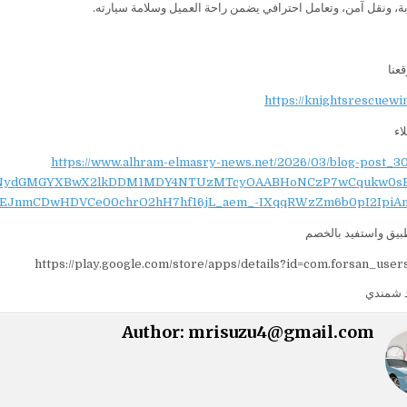
، ونقل آمن، وتعامل احترافي يضمن راحة العميل وسلامة سيارته.
عنا
https://knightsrescuewi
اء
https://www.alhram-elmasry-news.net/2026/03/blog-post_30
AHNydGMGYXBwX2lkDDM1MDY4NTUzMTcyOAABHoNCzP7wCqukw0s
EJnmCDwHDVCe00chrO2hH7hf16jL_aem_-IXqqRWzZm6b0pI2IpiA
بيق واستفيد بالخصم
https://play.google.com/store/apps/details?id=com.forsan_user
 شمندي
Author:
mrisuzu4@gmail.com