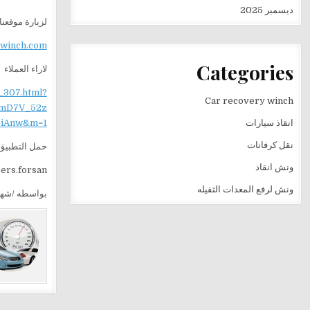
ديسمبر 2025
لزيارة موقعنا
ewinch.com
Categories
لاراء العملاء
_307.html?
Car recovery winch
mD7V_52z
انقاذ سيارات
iAnw&m=1
نقل كرفانات
حمل التطبيق 
ونش انقاذ
sers.forsan
ونش لرفع المعدات الثقيله
بواسطه /شه