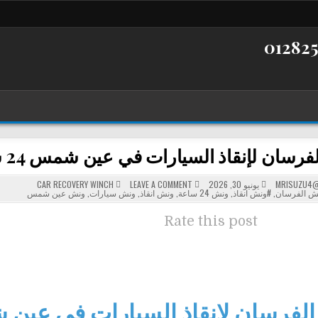
 لإنقاذ السيارات في عين شمس 24 ساعة – خدمة سريعة وأسعار مناسبة
POSTED
ON
MRISUZU4@
يونيو 30, 2026
LEAVE A COMMENT
CAR RECOVERY WINCH
ونش
IN
ش الفرسان
,
#ونش انقاذ
,
ونش 24 ساعة
,
ونش انقاذ
,
ونش سيارات
,
ونش عين شمس
الفرسان
لإنقاذ
السيارات
Rate this post
في
عين
شمس
24
ساعة
–
خدمة
سريعة
وأسعار
فرسان لإنقاذ السيارات في عين شمس 4
مناسبة