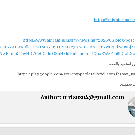
https://knightsrescu
https://www.alhram-elmasry-news.net/2026/03/blog-post
NydGMGYXBwX2lkDDM1MDY4NTUzMTcyOAABHoNCzP7wCqukw0sEjX
NwEJnmCDwHDVCe00chrO2hH7hf16jL_aem_-IXqqRWzZm6b0pI2Ip
واستفيد بالخصم
https://play.google.com/store/apps/details?id=com.forsan_u
د شمندي
Author:
mrisuzu4@gmail.com