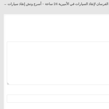
ان لإنقاذ السيارات في الأميرية 24 ساعة – أسرع ونش إنقاذ سيارات →