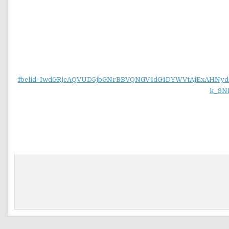
fbclid=IwdGRjcAQVUD5jbGNrBBVQNGV4dG4DYWVtAjExAH
k_9N