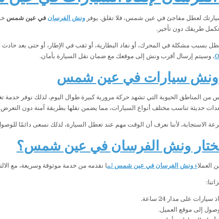
يارتك لعطل مفاجئ في عين شمس، فلا تقلق. يوفر
ونش الفرسان
في عين شمس
كمل طريقك دون تأخير.
طل بسبب مشكلة في المحرك، أو نفاد البطارية، أو ثقب في الإطار، أو حتى بعد حادث
0
، وسيتم إرسال أقرب ونش إلى موقعك مع ضمان نقل السيارة بأمان.
ونش سيارات في عين شمس
من المناطق الحيوية التي تشهد حركة مرورية كبيرة طوال اليوم، لذلك نوفر خدمة تغطي
دات حديثة تناسب مختلف أنواع السيارات، مما يضمن نقلها بطريقة آمنة دون التعرض ل
سرعة الاستجابة، لأننا نعرف أن الوقت مهم عند تعطل السيارة، لذلك نسعى دائمًا للوص
 تختار ونش الفرسان في عين شمس؟
من العمل
اء
ونش الفرسان في عين شمس
لم
ا نقدمه من خدمة موثوقة وسريعة، مع الال
تنا:
سيارات على مدار 24 ساعة.
صول إلى موقع العميل.