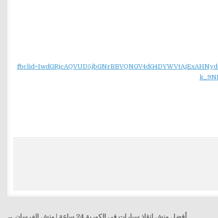
fbclid=IwdGRjcAQVUD5jbGNrBBVQNGV4dG4DYWVtAjExAH
k_9N
أفضل ونش إنقاذ سيارات في الكوربة 24 ساعة | ونش الفرسان →