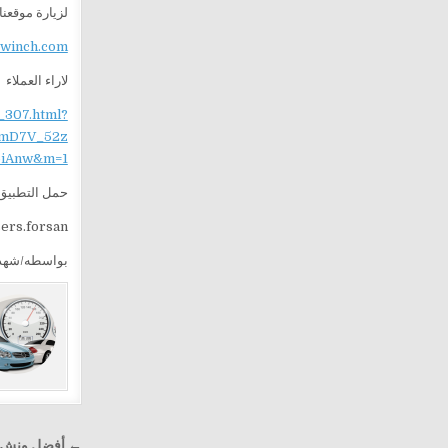
لزيارة موقعنا
ewinch.com
لاراء العملاء
_307.html?
mD7V_52z
iAnw&m=1
حمل التطبيق 
sers.forsan
بواسطه/شهد
تصفّح