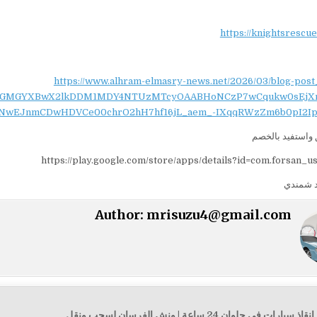
https://knightsrescu
https://www.alhram-elmasry-news.net/2026/03/blog-post
NydGMGYXBwX2lkDDM1MDY4NTUzMTcyOAABHoNCzP7wCqukw0sEjX
NwEJnmCDwHDVCe00chrO2hH7hf16jL_aem_-IXqqRWzZm6b0pI2Ip
واستفيد بالخصم
https://play.google.com/store/apps/details?id=com.forsan_u
 شمندي
Author:
mrisuzu4@gmail.com
← أفضل ونش إنقاذ سيارات في حلوان 24 ساعة | ونش الفرسان لسحب ونقل