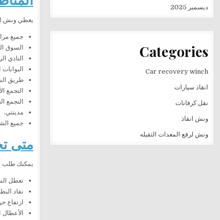
ديسمبر 2025
يغطي ونش الف
جميع مرا
Categories
السوق الت
النادي ال
البوابات ا
Car recovery winch
طريق ال
انقاذ سيارات
التجمع الأ
التجمع ا
نقل كرفانات
مدينتي.
ونش انقاذ
جميع الشو
ونش لرفع المعدات الثقيله
متى تح
يمكنك طلب الخ
تعطل السيا
نفاد البطا
ارتفاع حر
الأعطال ال