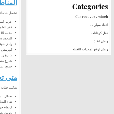
المناط
Categories
تشمل خدماتنا 
Car recovery winch
عرب غنيم
انقاذ سيارات
كفر العلو.
مدينة 15 مايو.
نقل كرفانات
المعصرة.
ونش انقاذ
وادي حوف
ونش لرفع المعدات الثقيله
كورنيش ح
شارع ريا
شارع مص
جميع الشو
متى تح
يمكنك طلب الخ
تعطل السي
نفاد البطا
ارتفاع حر
حدوث عطل