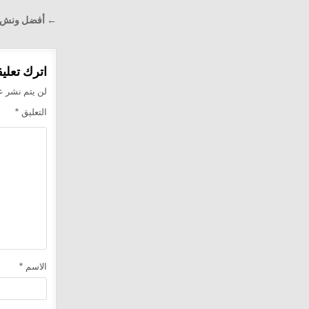
تصفّح
← أفضل ونش إنقاذ سيا
المقالا
اترك تعليقا
لن يتم نشر عن
التعليق
*
الاسم
*