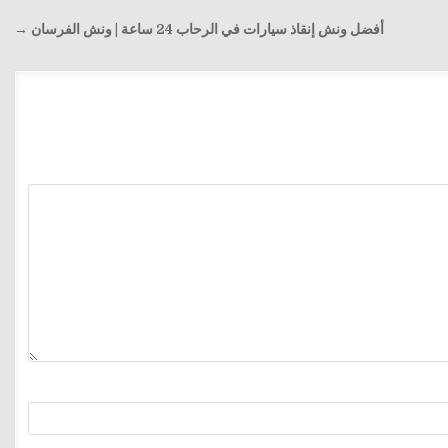
أفضل ونش إنقاذ سيارات في الرحاب 24 ساعة | ونش الفرسان →