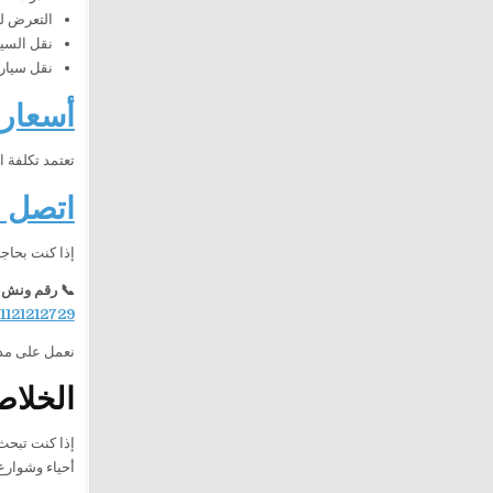
التعرض ل
نقل السيا
نقل سيارة
أسعار 
تعتمد تكلفة 
اتصل ا
إذا كنت بحاج
📞 رقم ونش 
1121212729
نعمل على مدار 24 ساعة لنضمن وصول المساعدة إليك بسرعة، مع تقديم خدمة احترافية تحافظ على سيارتك حتى
الخلاص
إذا كنت تبح
أحياء وشوارع