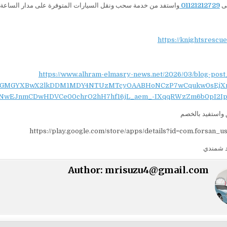
لى
01121212729
واستفد من خدمة سحب ونقل السيارات المتوفرة على مدار الساعة.
https://knightsrescu
https://www.alhram-elmasry-news.net/2026/03/blog-post
NydGMGYXBwX2lkDDM1MDY4NTUzMTcyOAABHoNCzP7wCqukw0sEjX
NwEJnmCDwHDVCe00chrO2hH7hf16jL_aem_-IXqqRWzZm6b0pI2Ip
واستفيد بالخصم
https://play.google.com/store/apps/details?id=com.forsan_u
 شمندي
Author:
mrisuzu4@gmail.com