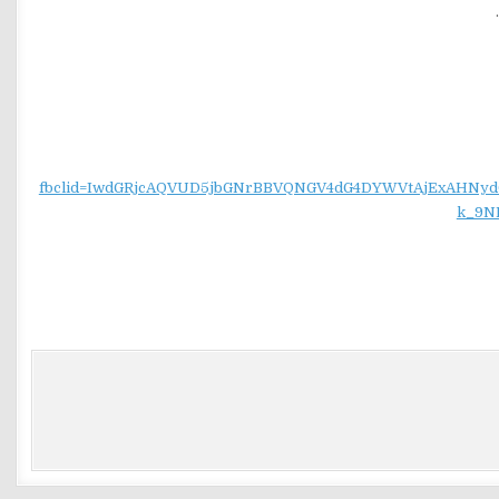
fbclid=IwdGRjcAQVUD5jbGNrBBVQNGV4dG4DYWVtAjExAH
k_9N