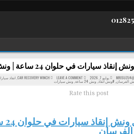
ذ سيارات في حلوان 24 ساعة | ونش الفرسان لسحب ونقل السيارات
POSTED
ON
MRISUZU4@
يوليو 7, 2026
LEAVE A COMMENT
CAR RECOVERY WINCH
,
انقاذ سيارا
أفضل
IN
ش الفرسان
,
#ونش انقاذ
,
ونش 24 ساعة
,
ونش سيارات
ونش
إنقاذ
سيارات
Rate this post
في
حلوان
24
ساعة
|
ونش
الفرسان
أفض
لسحب
ونقل
لفرسان
السيارات