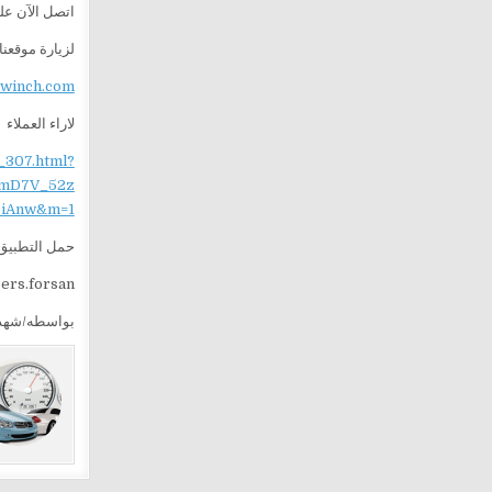
اتصل الآن ع
لزيارة موقعنا
ewinch.com
لاراء العملاء
_307.html?
mD7V_52z
iAnw&m=1
حمل التطبيق 
sers.forsan
بواسطه/شهد