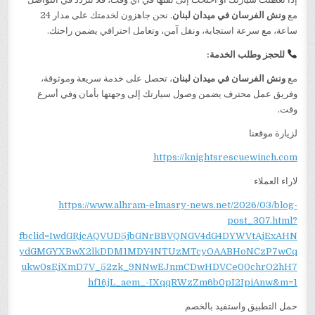
مع
ونش الفرسان في ميدان لبنان
. نحن جاهزون لخدمتك على مدار 24
ساعة، مع سرعة استجابة، ونقل آمن، وتعامل احترافي يضمن راحتك.
للحجز وطلب الخدمة:
مع
ونش الفرسان في ميدان لبنان
، تحصل على خدمة سريعة وموثوقة،
وفريق عمل محترف يضمن وصول سيارتك إلى وجهتها بأمان وفي أسرع
وقت.
لزيارة موقعنا
https://knightsrescuewinch.com
لاراء العملاء
https://www.alhram-elmasry-news.net/2026/03/blog-
post_307.html?
fbclid=IwdGRjcAQVUD5jbGNrBBVQNGV4dG4DYWVtAjExAHN
ydGMGYXBwX2lkDDM1MDY4NTUzMTcyOAABHoNCzP7wCq
ukw0sEjXmD7V_52zk_9NNwEJnmCDwHDVCe00chrO2hH7
hf16jL_aem_-IXqqRWzZm6b0pI2IpiAnw&m=1
حمل التطبيق واستفيد بالخصم