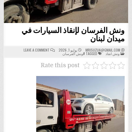
ونش الفرسان لإنقاذ السيارات في
ميدان لبنان
ON
MRISUZU4@GMAIL.COM
يوليو 1, 2026
LEAVE A COMMENT
POSTED
ونش
ونش انقاذ
TAGGED
#ونش الفرسان
IN
الفرسان
لإنقاذ
السيارات
Rate this post
في
ميدان
لبنان