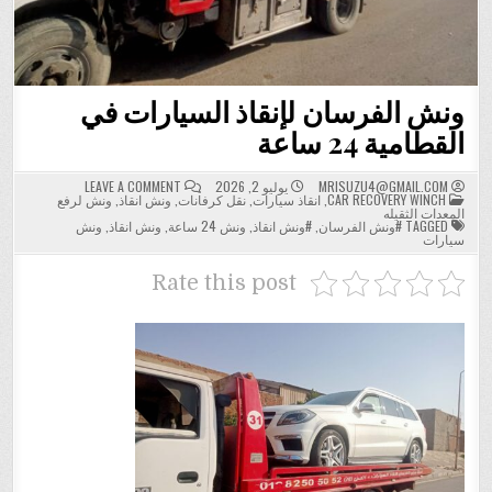
ونش الفرسان لإنقاذ السيارات في
القطامية 24 ساعة
ON
MRISUZU4@GMAIL.COM
يوليو 2, 2026
LEAVE A COMMENT
POSTED
ونش
CAR RECOVERY WINCH
,
انقاذ سيارات
,
نقل كرفانات
,
ونش انقاذ
,
ونش لرفع
IN
الفرسان
المعدات الثقيله
لإنقاذ
TAGGED
#ونش الفرسان
,
#ونش انقاذ
,
ونش 24 ساعة
,
ونش انقاذ
,
ونش
السيارات
سيارات
في
القطامية
24
Rate this post
ساعة