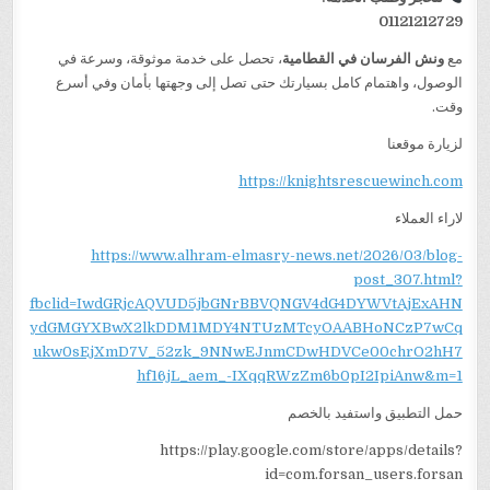
01121212729
مع
ونش الفرسان في القطامية
، تحصل على خدمة موثوقة، وسرعة في
الوصول، واهتمام كامل بسيارتك حتى تصل إلى وجهتها بأمان وفي أسرع
وقت.
لزيارة موقعنا
https://knightsrescuewinch.com
لاراء العملاء
https://www.alhram-elmasry-news.net/2026/03/blog-
post_307.html?
fbclid=IwdGRjcAQVUD5jbGNrBBVQNGV4dG4DYWVtAjExAHN
ydGMGYXBwX2lkDDM1MDY4NTUzMTcyOAABHoNCzP7wCq
ukw0sEjXmD7V_52zk_9NNwEJnmCDwHDVCe00chrO2hH7
hf16jL_aem_-IXqqRWzZm6b0pI2IpiAnw&m=1
حمل التطبيق واستفيد بالخصم
https://play.google.com/store/apps/details?
id=com.forsan_users.forsan