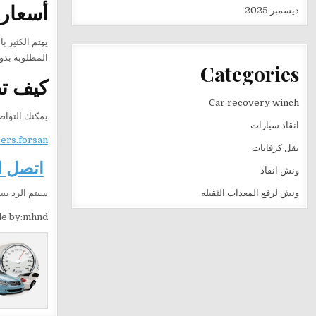
أسعار 
ديسمبر 2025
يهتم الكثير 
المطلوبة بدون
Categories
كيف ت
Car recovery winch
يمكنك التواص
انقاذ سيارات
sers.forsan
نقل كرفانات
اتصل الآن ع
ونش انقاذ
ونش لرفع المعدات الثقيله
سيتم الرد بس
e by:mhnd