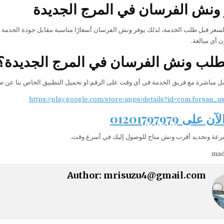
ونش الفرسان في المرج الجديدة
بالسعر قبل طلب الخدمة، لذلك يوفر ونش الفرسان أسعارًا مناسبة مقابل جودة الخدم
 أي مبالغة.
طلب ونش الفرسان في المرج الجديدة؟
ل مباشرة مع فريق الخدمة في أي وقت على الرقم:او تحميل التطبيق الخاص بنا عن ط
https://play.google.com/store/apps/details?id=com.forsan_u
لى 01201797979
رعة وتحديد أقرب ونش متاح للوصول إليك في أسرع وقت.
mad
Author:
mrisuzu4@gmail.com