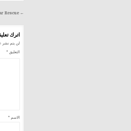
تصفّح
← Al Forsan Winch|in New Marg|Car Rescue
المقالا
اترك تعليقا
لن يتم نشر عن
التعليق
*
الاسم
*