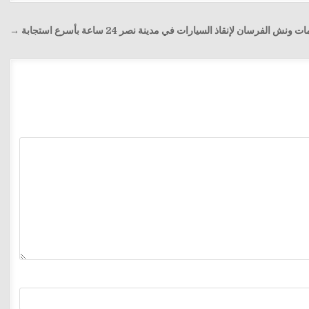
 ونش الفرسان لإنقاذ السيارات في مدينة نصر 24 ساعة بأسرع استجابة →