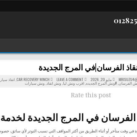
قاذ الفرسان|في المرج الجديدة
POSTED
ON
MRISUZU4@
مايو 20, 2026
LEAVE A COMMENT
CAR RECOVERY WINCH
,
انقاذ سيار
ونش
IN
ش الفرسان
,
#ونش المرج الجديده
,
اقرب ونش ليا
,
ونش انقاذ
,
ونش سيارات
انقاذ
الفرسان|
في
Rate this post
المرج
الجديدة
فرسان في المرج الجديدة لخدمة السيا
 في وقت متأخر أو أثناء الطريق من أكثر المواقف التي تسبب التوتر لأي سائق، خصوص