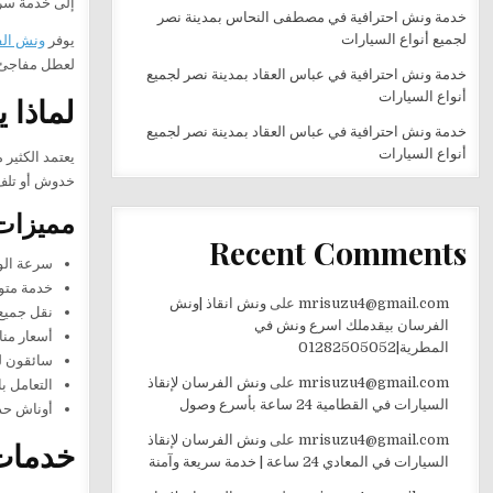
إلى خدمة سري
خدمة ونش احترافية في مصطفى النحاس بمدينة نصر
لجميع أنواع السيارات
يوفر
ونش ال
لعطل مفاجئ أ
خدمة ونش احترافية في عباس العقاد بمدينة نصر لجميع
أنواع السيارات
لماذا 
خدمة ونش احترافية في عباس العقاد بمدينة نصر لجميع
أنواع السيارات
يعتمد الكثير 
خدوش أو تلف أ
مميزات
Recent Comments
سرعة الو
خدمة متوفرة 24 ساعة ط
mrisuzu4@gmail.com
على
ونش انقاذ |ونش
نقل جميع 
الفرسان بيقدملك اسرع ونش في
أسعار من
المطرية|01282505052
سائقون لد
mrisuzu4@gmail.com
على
ونش الفرسان لإنقاذ
التعامل با
السيارات في القطامية 24 ساعة بأسرع وصول
أوناش حدي
mrisuzu4@gmail.com
على
ونش الفرسان لإنقاذ
خدمات
السيارات في المعادي 24 ساعة | خدمة سريعة وآمنة