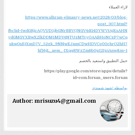
لاراء العملاء
https://www.alhram-elmasry-news.net/2026/03/blog-
post_307.html?
fbclid=IwdGRjcAQVUD5jbGNrBBVQNGV4dG4DYWVtAjExAHN
ydGMGYXBwX2lkDDM1MDY4NTUzMTcyOAABHoNCzP7wCq
ukw0sEjXmD7V_52zk_9NNwEJnmCDwHDVCe00chrO2hH7
hf16jL_aem_-IXqqRWzZm6b0pI2IpiAnw&m=1
حمل التطبيق واستفيد بالخصم
https://play.google.com/store/apps/details?
id=com.forsan_users.forsan
بواسطه /شهد شمندي
Author:
mrisuzu4@gmail.com