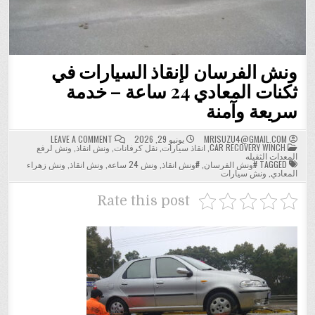
ونش الفرسان لإنقاذ السيارات في
ثكنات المعادي 24 ساعة – خدمة
سريعة وآمنة
ON
MRISUZU4@GMAIL.COM
يونيو 29, 2026
LEAVE A COMMENT
POSTED
ونش
CAR RECOVERY WINCH
,
انقاذ سيارات
,
نقل كرفانات
,
ونش انقاذ
,
ونش لرفع
IN
الفرسان
المعدات الثقيله
لإنقاذ
TAGGED
#ونش الفرسان
,
#ونش انقاذ
,
ونش 24 ساعة
,
ونش انقاذ
,
ونش زهراء
السيارات
المعادي
,
ونش سيارات
في
ثكنات
المعادي
Rate this post
24
ساعة
–
خدمة
سريعة
وآمنة