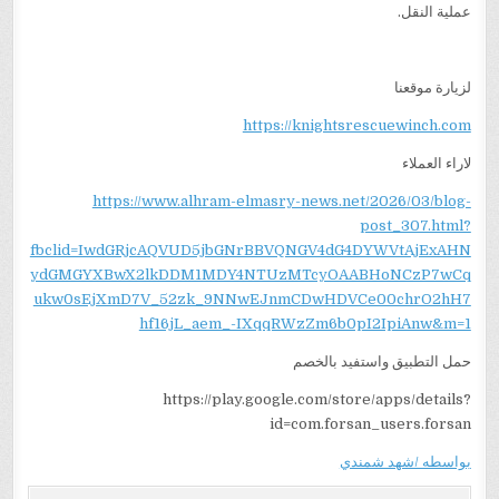
عملية النقل.
لزيارة موقعنا
https://knightsrescuewinch.com
لاراء العملاء
https://www.alhram-elmasry-news.net/2026/03/blog-
post_307.html?
fbclid=IwdGRjcAQVUD5jbGNrBBVQNGV4dG4DYWVtAjExAHN
ydGMGYXBwX2lkDDM1MDY4NTUzMTcyOAABHoNCzP7wCq
ukw0sEjXmD7V_52zk_9NNwEJnmCDwHDVCe00chrO2hH7
hf16jL_aem_-IXqqRWzZm6b0pI2IpiAnw&m=1
حمل التطبيق واستفيد بالخصم
https://play.google.com/store/apps/details?
id=com.forsan_users.forsan
بواسطه /شهد شمندي