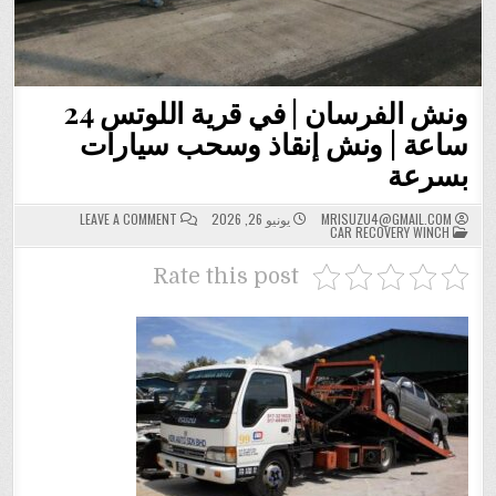
ونش الفرسان | في قرية اللوتس 24
ساعة | ونش إنقاذ وسحب سيارات
بسرعة
ON
MRISUZU4@GMAIL.COM
يونيو 26, 2026
LEAVE A COMMENT
POSTED
ونش
CAR RECOVERY WINCH
IN
الفرسان
|
في
Rate this post
قرية
اللوتس
24
ساعة
|
ونش
إنقاذ
وسحب
سيارات
بسرعة