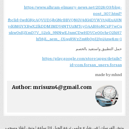
https://www.alhram-elmasry-news.net/2026/03/blog-
post_307.html?
fbclid=IwdGRjcAQVUD5jbGNrBBVQNGV4dG4DYWVtAjExAHN
ydGMGYXBwX2lkDDM1MDY4NTUzMTcyOAABHoNCzP7wCq
ukw0sEjXmD7V_52zk_9NNwEJnmCDwHDVCe00chrO2hH7
hf16jL_aem_-IXqqRWzZm6b0pI2IpiAnw&m=1
حمل التطبيق واستفيد بالخصم
https://play.google.com/store/apps/details?
id=com.forsan_users.forsan
made by:mhnd
Author:
mrisuzu4@gmail.com
تصفّح
ونش الفرسان | في شارع حلمي ترعة الجبل 24 ساعة | ونش إنقاذ وسحب