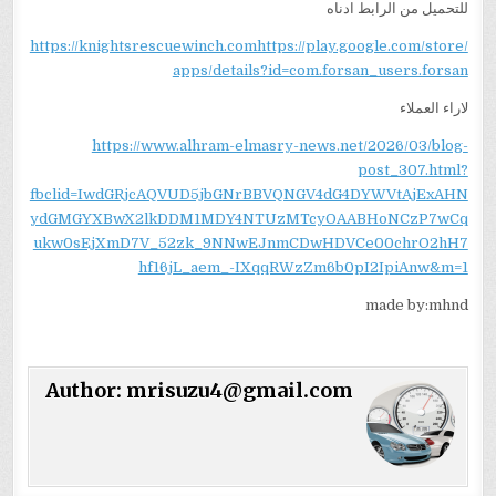
للتحميل من الرابط ادناه
https://knightsrescuewinch.comhttps://play.google.com/store/
apps/details?id=com.forsan_users.forsan
لاراء العملاء
https://www.alhram-elmasry-news.net/2026/03/blog-
post_307.html?
fbclid=IwdGRjcAQVUD5jbGNrBBVQNGV4dG4DYWVtAjExAHN
ydGMGYXBwX2lkDDM1MDY4NTUzMTcyOAABHoNCzP7wCq
ukw0sEjXmD7V_52zk_9NNwEJnmCDwHDVCe00chrO2hH7
hf16jL_aem_-IXqqRWzZm6b0pI2IpiAnw&m=1
made by:mhnd
Author:
mrisuzu4@gmail.com