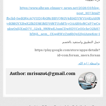
https://www.alhram-elmasry-news.net/2026/03/blog-
post_307.html?
fbclid=IwdGRjcAQVUD5jbGNrBBVQNGV4dG4DYWVtAjExAHN
ydGMGYXBwX2lkDDM1MDY4NTUzMTcyOAABHoNCzP7wCq
ukw0sEjXmD7V_52zk_9NNwEJnmCDwHDVCe00chrO2hH7
hf16jL_aem_-IXqqRWzZm6b0pI2IpiAnw&m=1
حمل التطبيق واستفيد بالخصم
https://play.google.com/store/apps/details?
id=com.forsan_users.forsan
بواسطة / اية الله
Author:
mrisuzu4@gmail.com