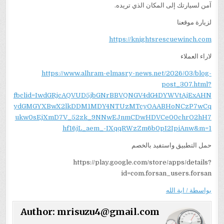
آمن لسيارتك إلى المكان الذي تريده.
لزيارة موقعنا
https://knightsrescuewinch.com
لاراء العملاء
https://www.alhram-elmasry-news.net/2026/03/blog-
post_307.html?
fbclid=IwdGRjcAQVUD5jbGNrBBVQNGV4dG4DYWVtAjExAHN
ydGMGYXBwX2lkDDM1MDY4NTUzMTcyOAABHoNCzP7wCq
ukw0sEjXmD7V_52zk_9NNwEJnmCDwHDVCe00chrO2hH7
hf16jL_aem_-IXqqRWzZm6b0pI2IpiAnw&m=1
حمل التطبيق واستفيد بالخصم
https://play.google.com/store/apps/details?
id=com.forsan_users.forsan
بواسطة / اية الله
Author:
mrisuzu4@gmail.com