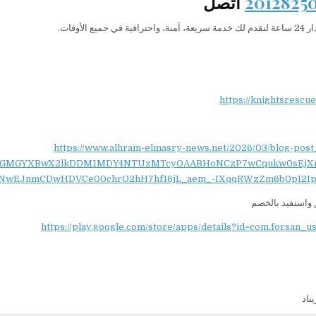
اتصل
 جميع الأوقات.
https://knightsrescu
https://www.alhram-elmasry-news.net/2026/03/blog-post
NydGMGYXBwX2lkDDM1MDY4NTUzMTcyOAABHoNCzP7wCqukw0sEjX
NwEJnmCDwHDVCe00chrO2hH7hf16jL_aem_-IXqqRWzZm6b0pI2Ip
واستفيد بالخصم
https://play.google.com/store/apps/details?id=com.forsan_u
ناد