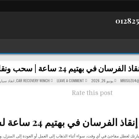
ن في بهتيم 24 ساعة | سحب ونقل السيارات بأسرع استجابة
POSTED
ON
MRISUZU4@
يونيو 26, 2026
LEAVE A COMMENT
CAR RECOVERY WINCH
,
انقاذ سيا
ونش
IN
إنقاذ
الفرسان
Rate this post
في
بهتيم
24
ساعة
|
سحب
ونقل
الفرسان في بهتيم 24 ساعة لسحب وإنقاذ السيارات
السيارات
بأسرع
استجابة
رتك لعطل مفاجئ في أي وقت، سواء أثناء الذهاب إلى العمل أو العودة إلى المنزل، وهن