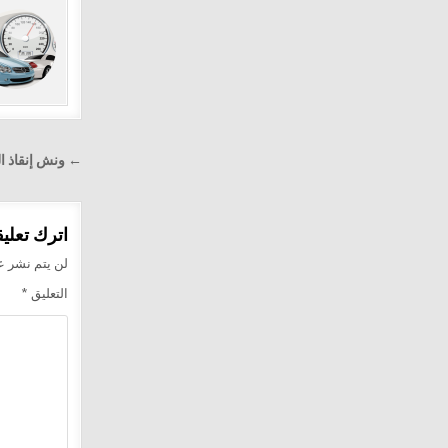
تصفّح
← ونش إنقاذ الفر
المقالا
اترك تعليقا
لن يتم نشر عن
التعليق
*