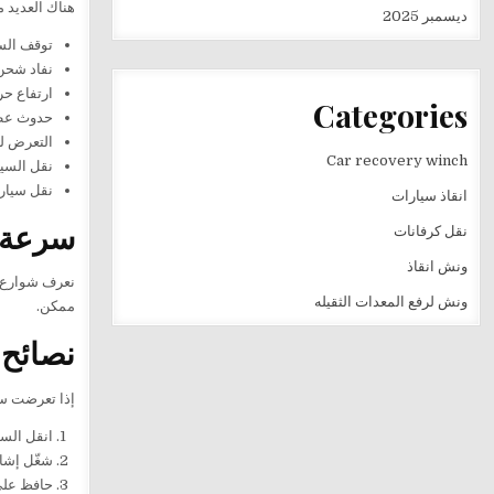
هناك العديد 
ديسمبر 2025
توقف الس
نفاد شحن 
ارتفاع حر
Categories
حدوث عطل
التعرض ل
Car recovery winch
نقل السيا
نقل سيارة 
انقاذ سيارات
سرعة ا
نقل كرفانات
ونش انقاذ
نعرف شوارع ب
ونش لرفع المعدات الثقيله
ممكن.
نصائح 
إذا تعرضت سي
انقل السي
شغّل إشار
حافظ على