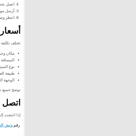
اتصل بخد
أرسل موق
انتظر وصو
أسعار 
تختلف تكلفة 
مكان وجود
المسافة ا
نوع السيا
طبيعة الع
الوجهة ال
نوضح جميع تف
اتصل ا
إذا احتجت إل
رقم
ونش ال