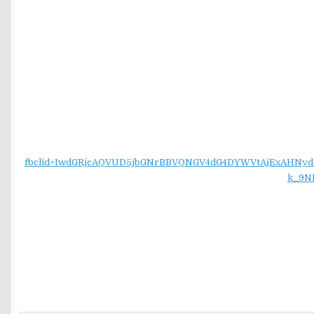
fbclid=IwdGRjcAQVUD5jbGNrBBVQNGV4dG4DYWVtAjExAH
k_9N