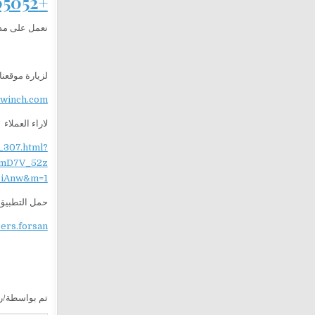
+201282505052
نعمل على مدار 24 ساعة لنقدم لك خدمة سريعة، آمنة، واحترافية في
لزيارة موقعنا
ewinch.com
لاراء العملاء
_307.html?
mD7V_52z
iAnw&m=1
حمل التطبيق 
sers.forsan
تم بواسطة/ري