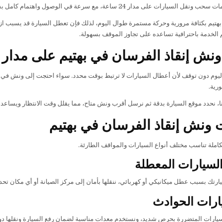
نقل السيارات على مدار 24 ساعة، مع سرعة في الوصول واهتمام كامل بسلامة السيارة أثناء التحميل والنقل.
بهتيم بكثافة مرورية وحركة مستمرة طوال اليوم، لذلك فإن تعطل السيارة قد يسبب ازد
الخدمة باحترافية تساعده على تجاوز الموقف بسهولة.
ش إنقاذ الفرسان في بهتيم على مدار 24 ساعة
يوم دون توقف لأن أعطال السيارات لا ترتبط بوقت محدد. سواء احتجت إلى ونش في 
ورية.
بنا، نحدد موقع السيارة بدقة ثم نرسل أقرب ونش متاح، مما يقلل وقت الانتظار ويساعد
ونش إنقاذ الفرسان في بهتيم
تكاملة تناسب مختلف أنواع السيارات والمواقف الطارئة.
سيارات المعطلة
ارتك بسبب عطل ميكانيكي أو كهربائي، ننقلها بأمان إلى مركز الصيانة أو أي مكان تحد
ارات الحوادث
سيارات المتضررة بحرص شديد، ونستخدم معدات مناسبة لضمان رفع السيارة ونقلها دو