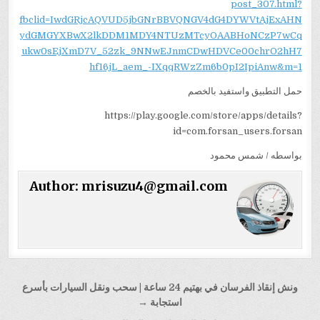
post_307.html?
fbclid=IwdGRjcAQVUD5jbGNrBBVQNGV4dG4DYWVtAjExAHN
ydGMGYXBwX2lkDDM1MDY4NTUzMTcyOAABHoNCzP7wCq
ukw0sEjXmD7V_52zk_9NNwEJnmCDwHDVCe00chrO2hH7
hf16jL_aem_-IXqqRWzZm6b0pI2IpiAnw&m=1
حمل التطبيق واستفيد بالخصم
https://play.google.com/store/apps/details?
id=com.forsan_users.forsan
بواسطه / شمس محمود
Author:
mrisuzu4@gmail.com
تصفّح
ونش إنقاذ الفرسان في بهتيم 24 ساعة | سحب ونقل السيارات بأسرع
المقالات
استجابة →