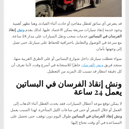
قد يتعرض أي سائق لعطل مفاجئ أو حادث أثناء القيادة، وهنا تظهر أهمية
وجود خدمة إنقاذ سيارات سريعة يمكن الاعتماد عليها. لذلك يقدم
ونش
إنقاذ
الفرسان في البساتين
خدمات سحب ونقل السيارات على مدار 24 ساعة،
مع سرعة في الوصول والتعامل باحترافية للحفاظ على سيارتك حتى تصل
إلى وجهتها بأمان.
سواء تعطلت سيارتك داخل شوارع البساتين أو على الطرق القريبة منها،
ستجد فريق
ونش الفرسان
جاهزًا للاستجابة في أسرع وقت، لأننا نعرف أن
كل دقيقة انتظار قد تسبب لك المزيد من التعطيل.
ونش إنقاذ الفرسان في البساتين
يعمل 24 ساعة
لا يمكن توقع موعد أعطال السيارات، فقد يحدث العطل أثناء الذهاب إلى
العمل أو خلال السفر أو حتى في ساعات الليل المتأخرة. لهذا السبب يعمل
ونش إنقاذ الفرسان في البساتين
طوال اليوم دون توقف، حتى تحصل على
المساعدة في أي وقت تحتاج إليها.