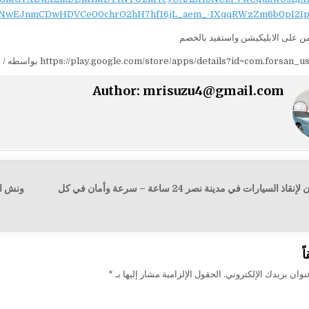
NwEJnmCDwHDVCe00chrO2hH7hf16jL_aem_-IXqqRWzZm6b0pI2Ip
 على الابليكيشن واستفيد بالخصم
https://play.google.com/store/apps/details?id=com.forsa بواسطه / شمس محمود
Author:
mrisuzu4@gmail.com
← نش الفرسان لإنقاذ السيارات في مدينة نصر 24 ساعة – سرعة وأمان في كل
ت
ً
وان بريدك الإلكتروني.
الحقول الإلزامية مشار إليها بـ
*