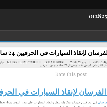
 لإنقاذ السيارات في الحرفيين 24 ساعة – خدمة سريعة في أي وقت
POSTED
ON
MRISUZU4@
يونيو 23, 2026
LEAVE A COMMENT
CAR RECOVERY WINCH
,
انقاذ سيا
ونش
IN
ش الفرسان
,
#ونش انقاذ
,
ونش ال24 ساعة
,
ونش الحرفين
الفرسان
لإنقاذ
السيارات
Rate this post
في
الحرفيين
24
ساعة
–
فرسان لإنقاذ السيارات في الحرفيين 24 
خدمة
سريعة
في
أي
وقت
فرسان
في الحرفيين خدمات متكاملة لنقل وإنقاذ السيارات على مدار اليوم. سواء تعطل