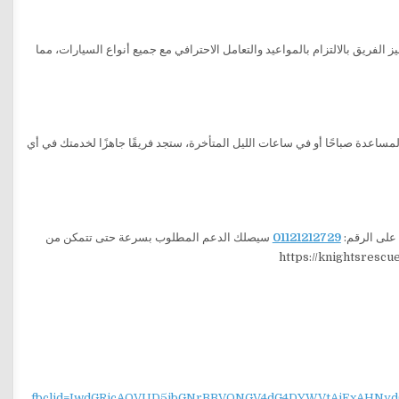
الفريق بالالتزام بالمواعيد والتعامل الاحترافي مع جميع أنواع السيارات، مما
ساعدة صباحًا أو في ساعات الليل المتأخرة، ستجد فريقًا جاهزًا لخدمتك في أي
على الرقم:
01121212729
سيصلك الدعم المطلوب بسرعة حتى تتمكن من
fbclid=IwdGRjcAQVUD5jbGNrBBVQNGV4dG4DYWVtAjExAH