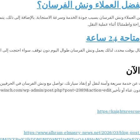
يفضل العملاء ونش الفرسان؟
من العملاء ونش الفرسان بسبب جودة الخدمة وسرعة الاستجابة. بالإضافة إلى ذلك، يتميز 
احة واطمئنانًا أثناء عملية النقل.
ة 24 ساعة
عطال بوقت محدد، لذلك يعمل ونش الفرسان طوال اليوم دون توقف. سواء احتجت إلى الم
لآن
 عن خدمة سريعة وآمنة لنقل أو إنقاذ سيارتك، تواصل مع ونش الفرسان في الحرفيين 
https://knightsrescuewinch.com/wp-admin/post.php?post=238
https://knightsrescu
https://www.alhram-elmasry-news.net/2026/03/blog-post
NydGMGYXBwX2lkDDM1MDY4NTUzMTcyOAABHoNCzP7wCqukw0sEjX