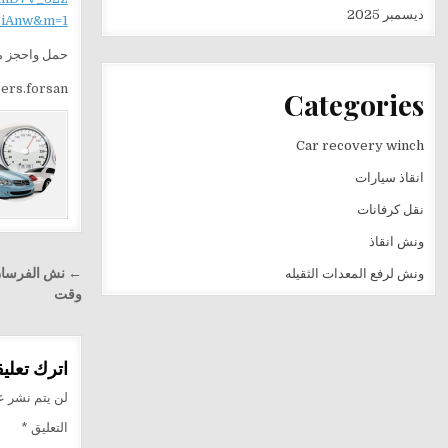
ديسمبر 2025
iAnw&m=1
حمل واحجز من
n_users.forsan
Categories
Car recovery winch
انقاذ سيارات
نقل كرفانات
ونش انقاذ
تصفّح
ونش لرفع المعدات الثقيله
المقالا
وقت
اترك تعليقا
لن يتم نشر عن
التعليق
*