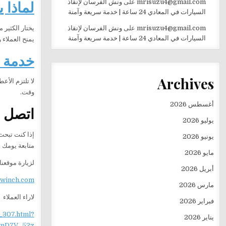
لماذا 
mrisuzu4@gmail.com
على
ونش الفرسان لإنقاذ
السيارات في المعادي 24 ساعة | خدمة سريعة وآمنة
يختار الكثير 
mrisuzu4@gmail.com
على
ونش الفرسان لإنقاذ
السيارات في المعادي 24 ساعة | خدمة سريعة وآمنة
يمنح العملاء ر
خدمة متاح
Archives
لا تلتزم الأ
وقت.
أغسطس 2026
اتصل ا
يوليو 2026
إذا كنت تبحث
يونيو 2026
متابعة يومك دون عناء أو تأخير.9&action=edit
مايو 2026
لزيارة موقعنا
أبريل 2026
ewinch.com
مارس 2026
لاراء العملاء
فبراير 2026
_307.html?
يناير 2026
mD7V_52z