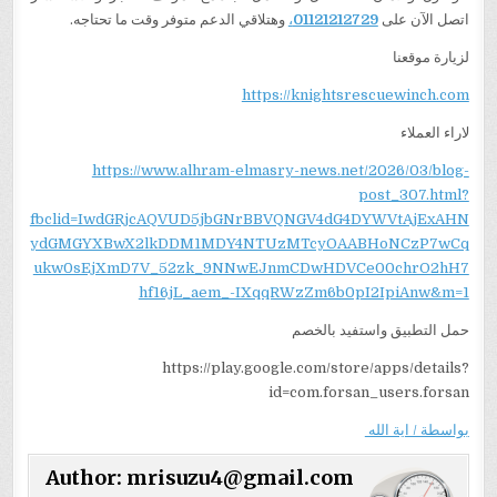
اتصل الآن على
01121212729
،
وهتلاقي الدعم متوفر وقت ما تحتاجه.
لزيارة موقعنا
https://knightsrescuewinch.com
لاراء العملاء
https://www.alhram-elmasry-news.net/2026/03/blog-
post_307.html?
fbclid=IwdGRjcAQVUD5jbGNrBBVQNGV4dG4DYWVtAjExAHN
ydGMGYXBwX2lkDDM1MDY4NTUzMTcyOAABHoNCzP7wCq
ukw0sEjXmD7V_52zk_9NNwEJnmCDwHDVCe00chrO2hH7
hf16jL_aem_-IXqqRWzZm6b0pI2IpiAnw&m=1
حمل التطبيق واستفيد بالخصم
https://play.google.com/store/apps/details?
id=com.forsan_users.forsan
بواسطة / اية الله
Author:
mrisuzu4@gmail.com