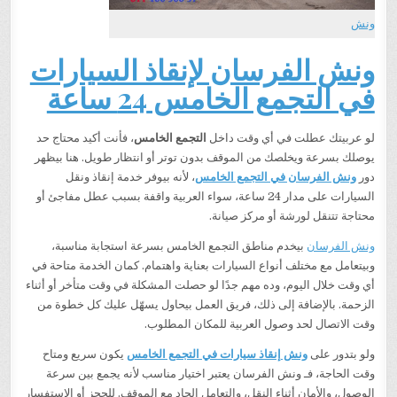
ونش
ونش الفرسان لإنقاذ السيارات
في التجمع الخامس 24 ساعة
لو عربيتك عطلت في أي وقت داخل
التجمع الخامس
، فأنت أكيد محتاج حد
يوصلك بسرعة ويخلصك من الموقف بدون توتر أو انتظار طويل. هنا بيظهر
دور
ونش الفرسان في التجمع الخامس
، لأنه بيوفر خدمة إنقاذ ونقل
السيارات على مدار 24 ساعة، سواء العربية واقفة بسبب عطل مفاجئ أو
محتاجة تتنقل لورشة أو مركز صيانة.
ونش الفرسان
بيخدم مناطق التجمع الخامس بسرعة استجابة مناسبة،
وبيتعامل مع مختلف أنواع السيارات بعناية واهتمام. كمان الخدمة متاحة في
أي وقت خلال اليوم، وده مهم جدًا لو حصلت المشكلة في وقت متأخر أو أثناء
الزحمة. بالإضافة إلى ذلك، فريق العمل بيحاول يسهّل عليك كل خطوة من
وقت الاتصال لحد وصول العربية للمكان المطلوب.
ولو بتدور على
ونش إنقاذ سيارات في التجمع الخامس
يكون سريع ومتاح
وقت الحاجة، فـ ونش الفرسان يعتبر اختيار مناسب لأنه يجمع بين سرعة
الوصول، والأمان أثناء النقل، والتعامل الجاد مع الموقف. للحجز أو الاستفسار