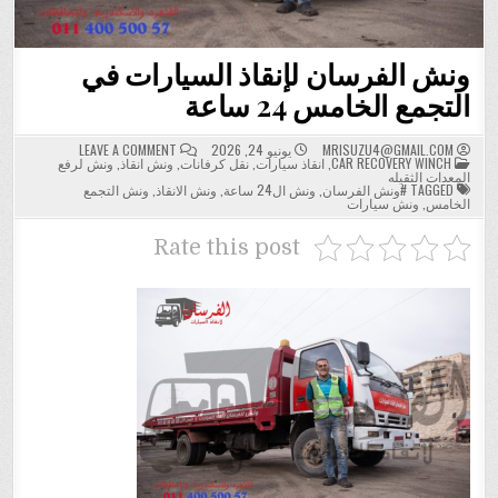
ونش الفرسان لإنقاذ السيارات في
التجمع الخامس 24 ساعة
ON
MRISUZU4@GMAIL.COM
يونيو 24, 2026
LEAVE A COMMENT
POSTED
ونش
CAR RECOVERY WINCH
,
انقاذ سيارات
,
نقل كرفانات
,
ونش انقاذ
,
ونش لرفع
IN
الفرسان
المعدات الثقيله
لإنقاذ
TAGGED
#ونش الفرسان
,
ونش ال24 ساعة
,
ونش الانقاذ
,
ونش التجمع
السيارات
الخامس
,
ونش سيارات
في
التجمع
الخامس
Rate this post
24
ساعة