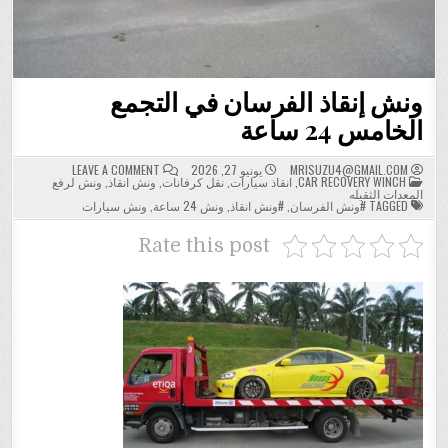
ونش إنقاذ الفرسان في التجمع
الخامس 24 ساعة
ON
MRISUZU4@GMAIL.COM
يونيو 27, 2026
LEAVE A COMMENT
POSTED
ونش
CAR RECOVERY WINCH
,
انقاذ سيارات
,
نقل كرفانات
,
ونش انقاذ
,
ونش لرفع
IN
إنقاذ
المعدات الثقيله
الفرسان
TAGGED
#ونش الفرسان
,
#ونش انقاذ
,
ونش 24 ساعة
,
ونش سيارات
في
التجمع
الخامس
Rate this post
24
ساعة