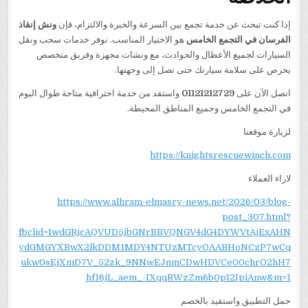
إذا كنت تبحث عن خدمة تجمع بين السرعة والخبرة والالتزام، فإن
ونش إنقاذ
الفرسان في التجمع الخامس
هو الاختيار المناسب. نوفر خدمات سحب ونقل
السيارات لجميع الأعطال والحوادث، مع ونشات مجهزة وفريق متخصص
يحرص على سلامة سيارتك حتى تصل إلى وجهتها.
اتصل الآن على
01121212729
واستفد من خدمة احترافية متاحة طوال اليوم
في التجمع الخامس وجميع المناطق المحيطة.
لزيارة موقعنا
https://knightsrescuewinch.com
لاراء العملاء
https://www.alhram-elmasry-news.net/2026/03/blog-
post_307.html?
fbclid=IwdGRjcAQVUD5jbGNrBBVQNGV4dG4DYWVtAjExAHN
ydGMGYXBwX2lkDDM1MDY4NTUzMTcyOAABHoNCzP7wCq
ukw0sEjXmD7V_52zk_9NNwEJnmCDwHDVCe00chrO2hH7
hf16jL_aem_-IXqqRWzZm6b0pI2IpiAnw&m=1
حمل التطبيق واستفيد بالخصم