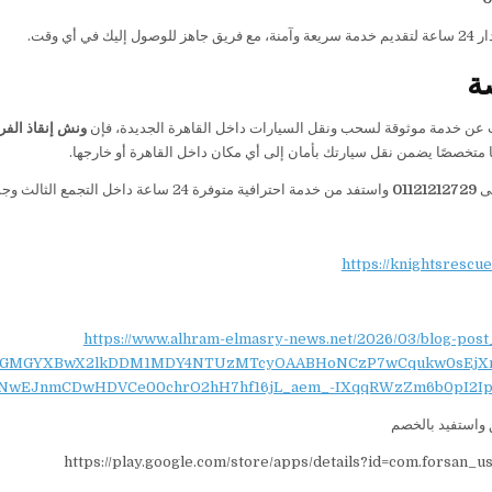
إليك في أي وقت.
ة
 عن خدمة موثوقة لسحب ونقل السيارات داخل القاهرة الجديدة، فإن
ونش إنقاذ الفر
ًا متخصصًا يضمن نقل سيارتك بأمان إلى أي مكان داخل القاهرة أو خارجها.
لى
01121212729
واستفد من خدمة احترافية متوفرة 24 ساعة داخل التجمع الثالث وجميع المناطق المحيطة به.
https://knightsrescu
https://www.alhram-elmasry-news.net/2026/03/blog-post
NydGMGYXBwX2lkDDM1MDY4NTUzMTcyOAABHoNCzP7wCqukw0sEjX
NwEJnmCDwHDVCe00chrO2hH7hf16jL_aem_-IXqqRWzZm6b0pI2Ip
واستفيد بالخصم
https://play.google.com/store/apps/details?id=com.forsan_u