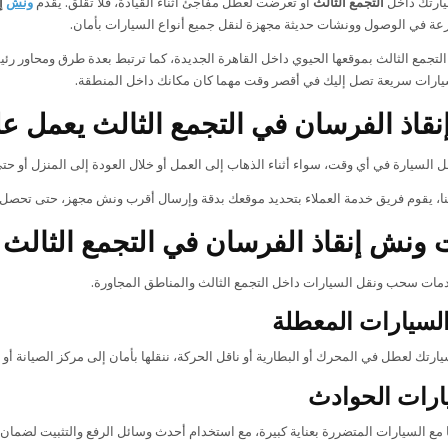
يارتك داخل
التجمع الثالث
أو تعرضت لعطل مفاجئ أثناء القيادة، فلا تقلق. يقدم
ونش
إن
ة في الوصول وونشات حديثة مجهزة لنقل جميع أنواع السيارات بأمان.
التجمع الثالث بموقعها الحيوي داخل القاهرة الجديدة، كما ترتبط بعدة طرق ومحاور 
يارات سريعة تصل إليك في أقصر وقت مهما كان مكانك داخل المنطقة.
اذ الفرسان في التجمع الثالث يعمل على مدار
السيارة في أي وقت، سواء أثناء الذهاب إلى العمل أو خلال العودة إلى المنزل أو ح
بنا، يقوم فريق خدمة العملاء بتحديد موقعك بدقة وإرسال أقرب ونش مجهز، حتى تحص
ونش إنقاذ الفرسان في التجمع الثالث
مات سحب ونقل السيارات داخل التجمع الثالث والمناطق المجاورة.
سيارات المعطلة
رتك لعطل في المحرك أو البطارية أو ناقل الحركة، ننقلها بأمان إلى مركز الصيانة أو 
ارات الحوادث
 مع السيارات المتضررة بعناية كبيرة، مع استخدام أحدث وسائل الرفع والتثبيت لضمان ن