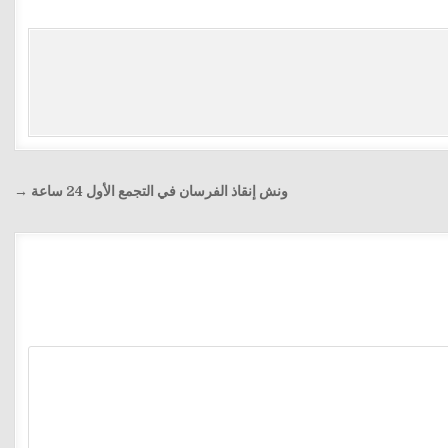
ونش إنقاذ الفرسان في التجمع الأول 24 ساعة →