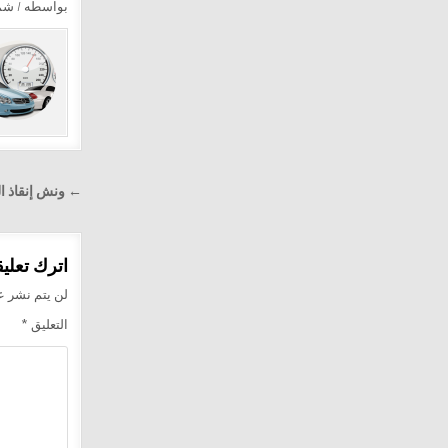
بواسطه / ش
تصفّح
← ونش إنقاذ الف
المقالا
اترك تعليقا
لن يتم نشر عن
التعليق
*