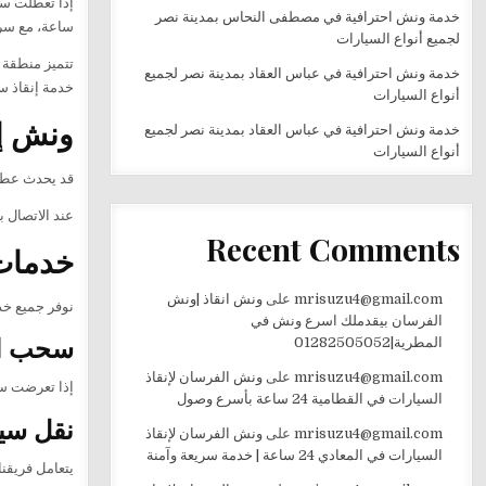
إذا تعطلت س
خدمة ونش احترافية في مصطفى النحاس بمدينة نصر
ساعة، مع سرع
لجميع أنواع السيارات
تتميز منطقة 
خدمة ونش احترافية في عباس العقاد بمدينة نصر لجميع
خدمة إنقاذ س
أنواع السيارات
ونش إنق
خدمة ونش احترافية في عباس العقاد بمدينة نصر لجميع
أنواع السيارات
قد يحدث عطل 
عند الاتصال 
Recent Comments
خدمات 
mrisuzu4@gmail.com
على
ونش انقاذ |ونش
نوفر جميع خد
الفرسان بيقدملك اسرع ونش في
سحب ال
المطرية|01282505052
mrisuzu4@gmail.com
على
ونش الفرسان لإنقاذ
إذا تعرضت سيا
السيارات في القطامية 24 ساعة بأسرع وصول
نقل سي
mrisuzu4@gmail.com
على
ونش الفرسان لإنقاذ
السيارات في المعادي 24 ساعة | خدمة سريعة وآمنة
يتعامل فريقنا