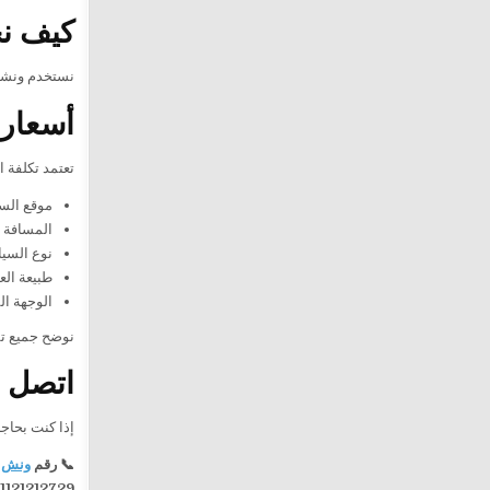
كيف نح
نستخدم ونشات
أسعار 
تعتمد تكلفة 
موقع السي
المسافة ا
نوع السيا
طبيعة الع
الوجهة ال
نوضح جميع تف
اتصل ا
إذا كنت بحاج
📞 رقم
ونش 
1121212729