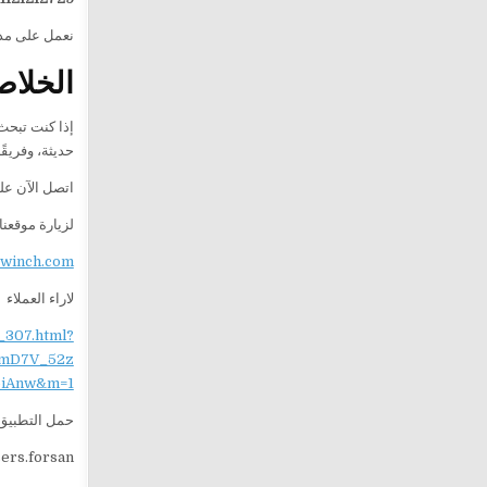
نعمل على مدار 24 ساعة لتقديم خدمة سريعة وآمنة، مع فريق جاهز للوصول 
الخلاص
إذا كنت تبحث
حديثة، وفريق
اتصل الآن ع
لزيارة موقعنا
ewinch.com
لاراء العملاء
_307.html?
mD7V_52z
iAnw&m=1
حمل التطبيق 
sers.forsan