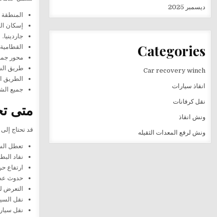
ديسمبر 2025
المنطقة ا
إسكان ال
جاردينيا.
Categories
القطامية 
محور جمال
طريق ال
Car recovery winch
الطريق ال
انقاذ سيارات
جميع الشو
نقل كرفانات
متى تح
ونش انقاذ
قد تحتاج إلى 
ونش لرفع المعدات الثقيله
تعطل السيا
نفاد البطا
ارتفاع حر
حدوث عطل
التعرض ل
نقل السيا
نقل سيارة