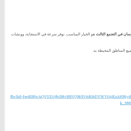
سان في التجمع الثالث
هو الخيار المناسب. نوفر سرعة في الاستجابة، وونشات
fbclid=IwdGRjcAQVUD5jbGNrBBVQNGV4dG4DYWVtAjExAH
k_9N