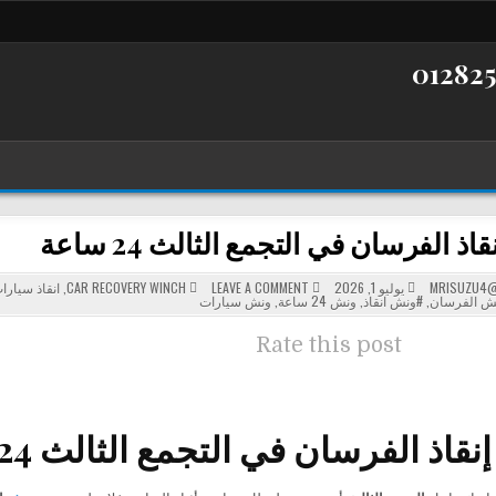
ذ الفرسان في التجمع الثالث 24 ساعة
POSTED
ON
MRISUZU4@
يوليو 1, 2026
LEAVE A COMMENT
CAR RECOVERY WINCH
,
انقاذ سيارا
ونش
IN
ش الفرسان
,
#ونش انقاذ
,
ونش 24 ساعة
,
ونش سيارات
إنقاذ
الفرسان
في
Rate this post
التجمع
الثالث
24
ساعة
 الفرسان في التجمع الثالث 24 ساعة لسحب ونقل السيارات