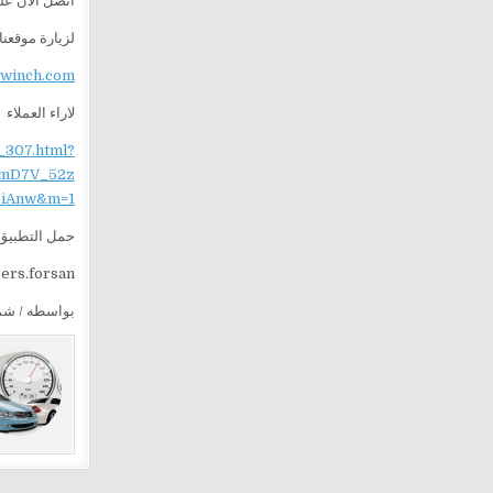
اتصل الآن ع
لزيارة موقعنا
ewinch.com
لاراء العملاء
_307.html?
mD7V_52z
iAnw&m=1
حمل التطبيق 
sers.forsan
بواسطه / ش