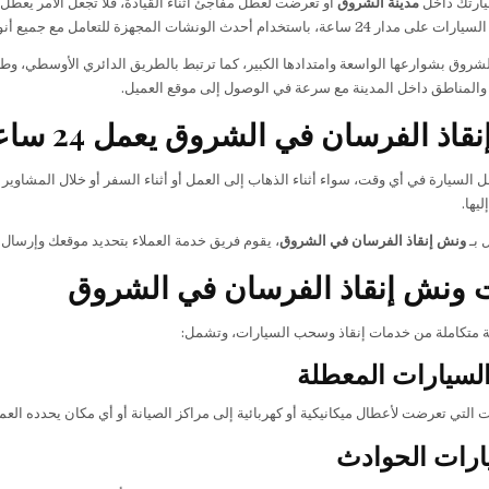
يارتك داخل
مدينة الشروق
أو تعرضت لعطل مفاجئ أثناء القيادة، فلا تجعل الأمر يعطل
استخدام أحدث الونشات المجهزة للتعامل مع جميع أنواع السيارات.
الشروق بشوارعها الواسعة وامتدادها الكبير، كما ترتبط بالطريق الدائري الأوسطي، و
ء والمناطق داخل المدينة مع سرعة في الوصول إلى موقع العميل.
اذ الفرسان في الشروق يعمل 24 ساعة
السيارة في أي وقت، سواء أثناء الذهاب إلى العمل أو أثناء السفر أو خلال المشاوي
يها.
 بـ
ونش إنقاذ الفرسان في الشروق
، يقوم فريق خدمة العملاء بتحديد موقعك وإرسال
 ونش إنقاذ الفرسان في الشروق
 متكاملة من خدمات إنقاذ وسحب السيارات، وتشمل:
سيارات المعطلة
 التي تعرضت لأعطال ميكانيكية أو كهربائية إلى مراكز الصيانة أو أي مكان يحدده العم
ارات الحوادث