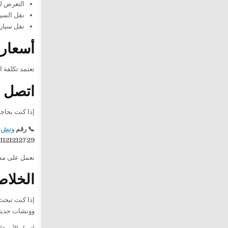
التعرض ل
نقل السيا
نقل سيارة
أسعار 
تعتمد تكلفة 
اتصل ا
إذا كنت بحاج
📞 رقم
ونش 
1121212729
نعمل على مدار 24 ساعة لنصل إليك بسرعة ونوفر لك خدمة احترافية تضمن سلامة سيارتك حتى
الخلاص
إذا كنت تبح
وونشات حديثة