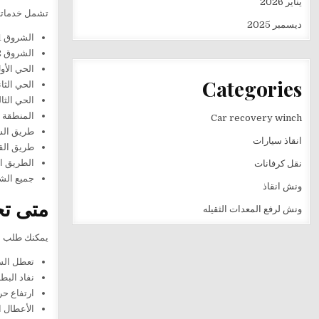
يناير 2026
تشمل خدماتنا
ديسمبر 2025
الشروق 1.
الشروق 2.
الحي الأو
Categories
الحي الثا
الحي الثا
المنطقة ا
Car recovery winch
طريق ال
انقاذ سيارات
طريق القا
الطريق ا
نقل كرفانات
جميع الشو
ونش انقاذ
متى تح
ونش لرفع المعدات الثقيله
يمكنك طلب الخ
تعطل السيا
نفاد البطا
ارتفاع حر
الأعطال ال