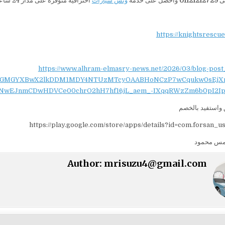
لى
01121212729
واحصل على خدمة
ونش سيارات
احترافية متوفرة على مدار 24 ساعة في مدينة الشروق.
https://knightsrescu
https://www.alhram-elmasry-news.net/2026/03/blog-post
NydGMGYXBwX2lkDDM1MDY4NTUzMTcyOAABHoNCzP7wCqukw0sEjX
NwEJnmCDwHDVCe00chrO2hH7hf16jL_aem_-IXqqRWzZm6b0pI2Ip
واستفيد بالخصم
https://play.google.com/store/apps/details?id=com.forsan_u
مس محمود
Author:
mrisuzu4@gmail.com