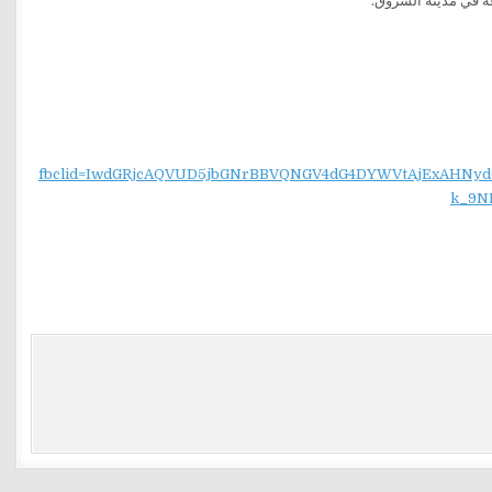
fbclid=IwdGRjcAQVUD5jbGNrBBVQNGV4dG4DYWVtAjExAH
k_9N