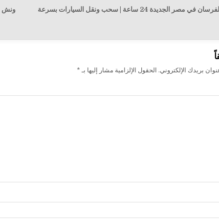
← ونش إنقاذ الفرسان في مصر الجديدة 24 ساعة | سحب ونقل السيارات بسرعة
ونش الفرسان ف
ت
ً
وان بريدك الإلكتروني.
الحقول الإلزامية مشار إليها بـ
*