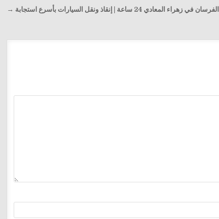
ي زهراء المعادي 24 ساعة | إنقاذ ونقل السيارات بأسرع استجابة →