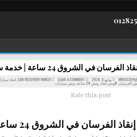
ن في الشروق 24 ساعة | خدمة سحب ونقل السيارات بأسرع استجابة
POSTED
ON
MRISUZU4@
يوليو 6, 2026
LEAVE A COMMENT
CAR RECOVERY WINCH
,
انقاذ سيارا
ونش
IN
ش الفرسان
,
#ونش انقاذ
,
ونش 24 ساعة
,
ونش سيارات
إنقاذ
الفرسان
في
Rate this post
الشروق
24
ساعة
|
خدمة
سحب
ونقل
 الفرسان في الشروق 24 ساعة لسحب ونقل السيارات
السيارات
بأسرع
استجابة