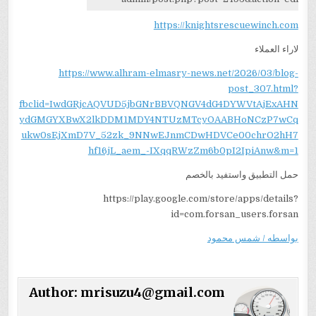
https://knightsrescuewinch.com
لاراء العملاء
https://www.alhram-elmasry-news.net/2026/03/blog-
post_307.html?
fbclid=IwdGRjcAQVUD5jbGNrBBVQNGV4dG4DYWVtAjExAHN
ydGMGYXBwX2lkDDM1MDY4NTUzMTcyOAABHoNCzP7wCq
ukw0sEjXmD7V_52zk_9NNwEJnmCDwHDVCe00chrO2hH7
hf16jL_aem_-IXqqRWzZm6b0pI2IpiAnw&m=1
حمل التطبيق واستفيد بالخصم
https://play.google.com/store/apps/details?
id=com.forsan_users.forsan
بواسطه / شمس محمود
Author:
mrisuzu4@gmail.com