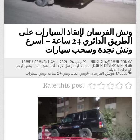
ونش الفرسان لإنقاذ السيارات على
الطريق الدائري 24 ساعة – أسرع
ونش نجدة وسحب سيارات
ON
MRISUZU4@GMAIL.COM
يونيو 24, 2026
LEAVE A COMMENT
POSTED
ونش
CAR RECOVERY WINCH
,
انقاذ سيارات
,
نقل كرفانات
,
ونش انقاذ
,
ونش لرفع
IN
الفرسان
المعدات الثقيله
لإنقاذ
TAGGED
#ونش الفرسان
,
#ونش انقاذ
,
ونش 24 ساعة
,
ونش سيارات
السيارات
على
الطريق
Rate this post
الدائري
24
ساعة
–
أسرع
ونش
نجدة
وسحب
سيارات