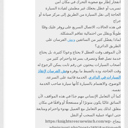
انفجار إطار مع صعوبة التحرك في مكان آمن
تسريب أو عطل يجعلك غير مطمئن لقيادة السيارة
الحاجة إلى نقل السيارة من الطريق إلى مركز صيانة أو
جراج
في هذه الحالات، الاتصال السريع على
ر
وفر عليك وقتًا
طويلًا ويقلل من احتمالية تفاقم المشكلة.
لماذا يفضّل كثير من السائقين
ونش
الفرسان على
الطريق الدائري؟
لأن الموقف وقت العطل لا يحتاج وعودًا كثيرة، بل يحتاج
خدمة تصل فعلًا وتتصرف بسرعة واحترام. كثير من
أصحاب السيارات يبحثون عن رقم ثابت يمكن الرجوع له
وقت الحاجة، وده بالضبط ما يوفره
ون
ش الفرسان لإنقاذ
السيارات في الدائري
. الخدمة قائمة على السرعة،
الوضوح، والاهتمام بالسيارة كأنها سيارة صاحب الخدمة
نفسه.
كما أن التعامل الإنساني مهم جدًا في هذه المواقف، لأن
السائق غالبًا يكون متوترًا أو مستعجلًا أو واقفًا في مكان
مقلق. لذلك يتم التعامل مع العميل بهدوء واحترام ومتابعة
حتى انتهاء عملية السحب أو النقل
بنجاح.https://knightsrescuewinch.com/wp-
admin/post.php?post=2495&action=edi