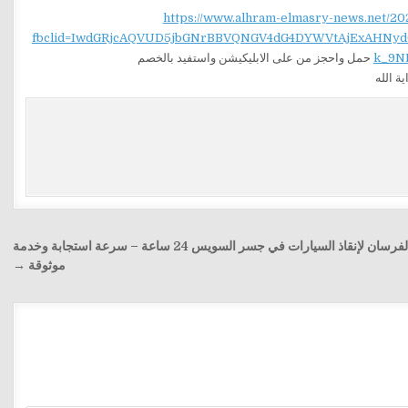
https://www.alhram-elmasry-news.net/20
fbclid=IwdGRjcAQVUD5jbGNrBBVQNGV4dG4DYWVtAjExAH
k_9N
حمل واحجز من على الابليكيشن واستفيد بالخصم
ونش الفرسان لإنقاذ السيارات في جسر السويس 24 ساعة – سرعة استجابة وخدمة
موثوقة →