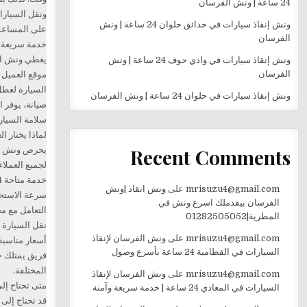
24 ساعة | ونش الفرسان
ونش إنقاذ سيارات في حدائق حلوان 24 ساعة | ونش
على المساعدة
الفرسان
خدمة سريعة 
يغطي ونش ال
ونش إنقاذ سيارات في وادي حوف 24 ساعة | ونش
الفرسان
موقع العميل
السيارة لعطل
ونش إنقاذ سيارات في حلوان 24 ساعة | ونش الفرسان
صيانة، يوفر 
سلامة السيارة
لماذا يختار 
Recent Comments
يحرص ونش ال
لجميع العملاء
خدمة متاحة 24 ساعة طوال أيام الأسبوع.
mrisuzu4@gmail.com
على
ونش انقاذ |ونش
سرعة الاستجا
الفرسان بيقدملك اسرع ونش في
التعامل مع م
المطرية|01282505052
نقل السيارة ب
mrisuzu4@gmail.com
على
ونش الفرسان لإنقاذ
أسعار مناسبة
السيارات في القطامية 24 ساعة بأسرع وصول
فريق يمتلك خ
المختلفة.
mrisuzu4@gmail.com
على
ونش الفرسان لإنقاذ
متى تحتاج إ
السيارات في المعادي 24 ساعة | خدمة سريعة وآمنة
قد تحتاج إلى