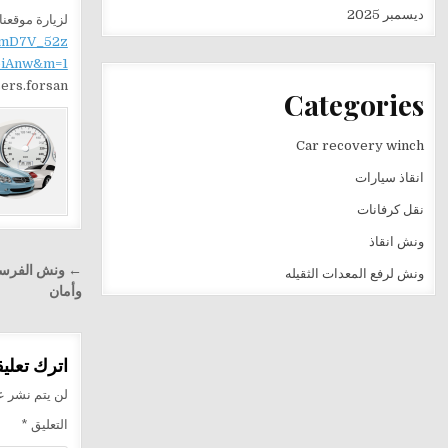
ديسمبر 2025
لزيارة موقعنا
mD7V_52z
iAnw&m=1
_users.forsan
Categories
Car recovery winch
انقاذ سيارات
نقل كرفانات
ونش انقاذ
تصفّح
ونش لرفع المعدات الثقيله
المقالا
وأمان
اترك تعليقا
لن يتم نشر عن
التعليق
*