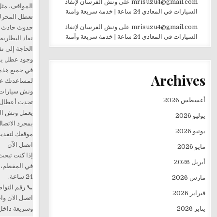
mrisuzu4@gmail.com
على
ونش الفرسان لإنقاذ
المواقف، مثل
السيارات في المعادي 24 ساعة | خدمة سريعة وآمنة
تعطل المحرك أ
mrisuzu4@gmail.com
على
ونش الفرسان لإنقاذ
حدوث حادث أ
السيارات في المعادي 24 ساعة | خدمة سريعة وآمنة
نفاد البطاري
الحاجة إلى نق
وجود عطل يمن
في جميع هذه 
Archives
لمساعدتك عل
ونش سيارات 
أغسطس 2026
تحدث أعطال ا
يعمل ونش ال
يوليو 2026
بمجرد الاتصال
يونيو 2026
موقعك لتقديم
اتصل الآن
مايو 2026
إذا كنت تبحث
أبريل 2026
في المقطم، 
24 ساعة.
مارس 2026
📞 رقم التواصل: 12729
فبراير 2026
اتصل الآن وا
يناير 2026
وسريعة داخل 