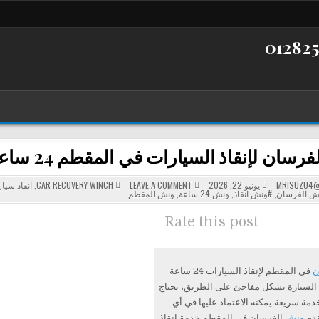
 لإنقاذ السيارات في المقطم 24 ساعة – سرعة الوصول وأمان النقل
POSTED
ON
MRISUZU4@
يونيو 22, 2026
LEAVE A COMMENT
CAR RECOVERY WINCH
,
انقاذ سيا
ونش
IN
ش الفرسان
,
#ونش انقاذ
,
ونش 24 ساعة
,
ونش المقطم
الفرسان
لإنقاذ
السيارات
Rate this post
في
المقطم
24
ساعة
–
سرعة
ن
في المقطم لإنقاذ السيارات 24 ساعة
الوصول
وأمان
السيارة بشكل مفاجئ على الطريق، يحتاج
النقل
دمة سريعة يمكنه الاعتماد عليها في أي
قدم
ونش
الفرسان في المقطم خدمة إنقاذ