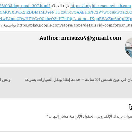
https://knightsrescuewinch.com
لاراء العملاء
26/03/blog-post_307.html?
NydGMGYXBwX2lkDDM1MDY4NTUzMTcyOAABHoNCzP7wCqukw0sEjX
NwEJnmCDwHDVCe00chrO2hH7hf16jL_aem_-IXqqRWzZm6b0pI2Ip
https://play.google.com/store/apps/details?id=com.forsan بواسطة / اية الله
Author:
mrisuzu4@gmail.com
← ونش الفرسان في عين شمس 24 ساعة – خدمة إنقاذ ونقل السيارات بسرعة
ت
ً
وان بريدك الإلكتروني.
الحقول الإلزامية مشار إليها بـ
*