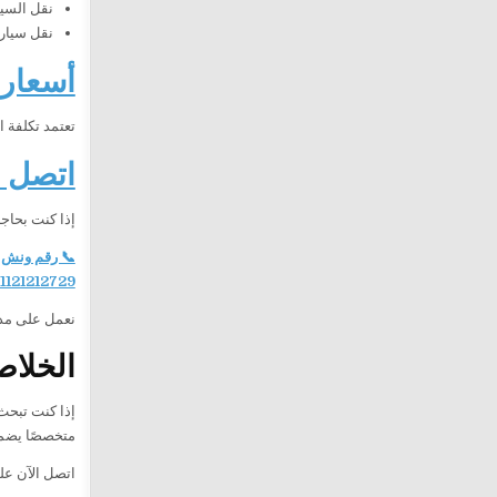
نقل السيا
نقل سيارة
أسعار 
تعتمد تكلفة 
اتصل ا
إذا كنت بحاج
📞 رقم ونش 
1121212729
نعمل على مدار 24 ساعة لتقديم خدمة سريعة وآمنة، مع فريق جاهز للوصول 
الخلاص
إذا كنت تبح
متخصصًا يضمن
اتصل الآن ع