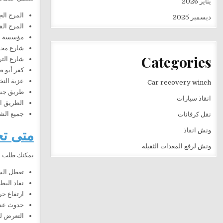
يناير 2026
المرج الج
ديسمبر 2025
المرج الق
مؤسسة ال
شارع محم
Categories
شارع التر
كفر أبو ص
عزبة النخ
Car recovery winch
طريق جس
انقاذ سيارات
الطريق ال
جميع الشو
نقل كرفانات
متى تح
ونش انقاذ
ونش لرفع المعدات الثقيله
يمكنك طلب الخ
تعطل السيا
نفاد البطا
ارتفاع حر
حدوث عطل
التعرض ل