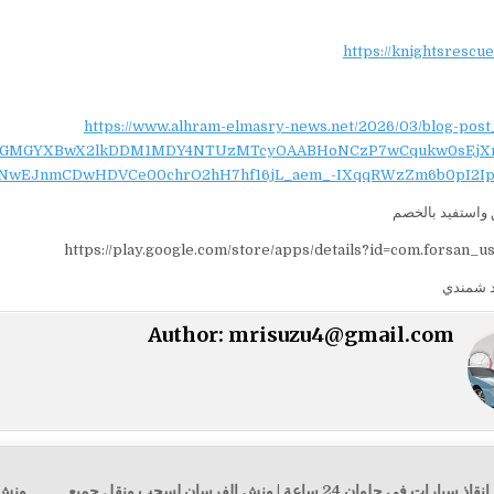
https://knightsrescu
https://www.alhram-elmasry-news.net/2026/03/blog-post
NydGMGYXBwX2lkDDM1MDY4NTUzMTcyOAABHoNCzP7wCqukw0sEjX
NwEJnmCDwHDVCe00chrO2hH7hf16jL_aem_-IXqqRWzZm6b0pI2Ip
واستفيد بالخصم
https://play.google.com/store/apps/details?id=com.forsan_u
 شمندي
Author:
mrisuzu4@gmail.com
← أفضل ونش إنقاذ سيارات في حلوان 24 ساعة | ونش الفرسان لسحب ونقل جميع
ونش إنقاذ 