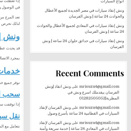
إذا تعطلت س
أنواع السيارات
في الوصول وو
ونش إنقاذ سيارات في مصر الجديدة لجميع الأعطال
والحوادث 24 ساعة | ونش الفرسان
تعد المرج من
لذلك نحرص ع
ونش إنقاذ سيارات في المعادي لجميع الأعطال والحوادث
24 ساعة | ونش الفرسان
ونش إنق
ونش إنقاذ سيارات في حدائق حلوان 24 ساعة | ونش
الفرسان
قد يحدث عطل ا
بمجرد الاتصال
خدمات 
Recent Comments
نوفر جميع خد
mrisuzu4@gmail.com
على
ونش انقاذ |ونش
سحب ال
الفرسان بيقدملك اسرع ونش في
المطرية|01282505052
إذا توقفت سي
mrisuzu4@gmail.com
على
ونش الفرسان لإنقاذ
نقل سي
السيارات في القطامية 24 ساعة بأسرع وصول
mrisuzu4@gmail.com
على
ونش الفرسان لإنقاذ
نتعامل مع ال
السيارات في المعادي 24 ساعة | خدمة سريعة وآمنة