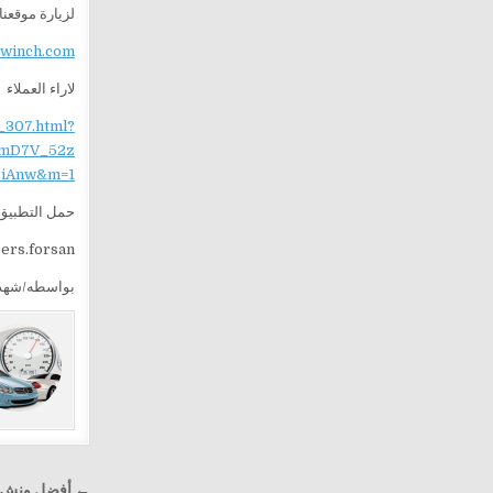
لزيارة موقعنا
ewinch.com
لاراء العملاء
_307.html?
mD7V_52z
iAnw&m=1
حمل التطبيق 
sers.forsan
بواسطه/شهد
تصفّح