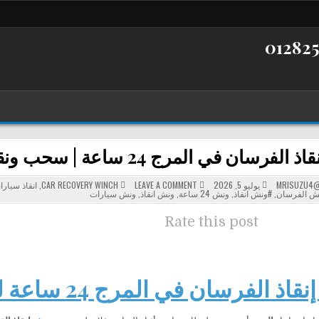
ان في المرج 24 ساعة | سحب ونقل السيارات بأسرع استجابة
POSTED
ON
MRISUZU4@
يوليو 5, 2026
LEAVE A COMMENT
CAR RECOVERY WINCH
,
انقاذ سيارا
ونش
IN
ش الفرسان
,
#ونش انقاذ
,
ونش 24 ساعة
,
ونش انقاذ
,
ونش سيارات
إنقاذ
الفرسان
في
Rate this post
المرج
24
ساعة
|
سحب
ونقل
السيارات
الفرسان في المرج 24 ساعة لسحب ونقل السيارات
بأسرع
استجابة