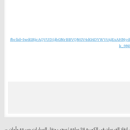
fbclid=IwdGRjcAQVUD5jbGNrBBVQNGV4dG4DYWVtAjExAH
k_9N
الفرسان في الكوربة 24 ساعة | سحب ونقل السيارات بسرعة وأمان →