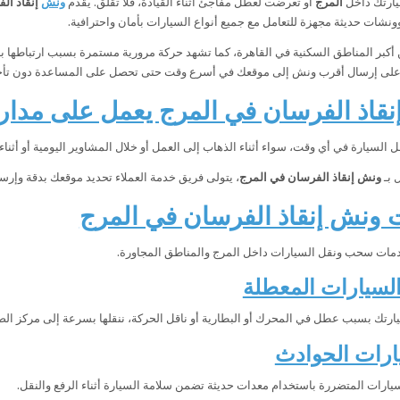
يارتك داخل
المرج
أو تعرضت لعطل مفاجئ أثناء القيادة، فلا تقلق. يقدم
ونش
إنقاذ ال
نشات حديثة مجهزة للتعامل مع جميع أنواع السيارات بأمان واحترافية.
 أكبر المناطق السكنية في القاهرة، كما تشهد حركة مرورية مستمرة بسبب ارتباطها
لى إرسال أقرب ونش إلى موقعك في أسرع وقت حتى تحصل على المساعدة دون تأخي
اذ الفرسان في المرج يعمل على مدار 24 ساعة
لسيارة في أي وقت، سواء أثناء الذهاب إلى العمل أو خلال المشاوير اليومية أو أثناء 
 بـ
ونش إنقاذ الفرسان في المرج
، يتولى فريق خدمة العملاء تحديد موقعك بدقة وإر
ونش إنقاذ الفرسان في المرج
مات سحب ونقل السيارات داخل المرج والمناطق المجاورة.
سيارات المعطلة
ارتك بسبب عطل في المحرك أو البطارية أو ناقل الحركة، ننقلها بسرعة إلى مركز الصيا
ارات الحوادث
سيارات المتضررة باستخدام معدات حديثة تضمن سلامة السيارة أثناء الرفع والنقل.