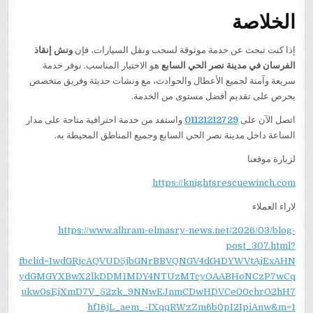
الخلاصة
إذا كنت تبحث عن خدمة موثوقة لسحب ونقل السيارات، فإن
ونش إنقاذ
الفرسان في مدينة نصر الحي السابع
هو الاختيار المناسب. نوفر خدمة
سريعة وآمنة لجميع الأعطال والحوادث، مع ونشات حديثة وفريق متخصص
يحرص على تقديم أفضل مستوى من الخدمة.
اتصل الآن على
01121212729
واستفد من خدمة احترافية متاحة على مدار
الساعة داخل مدينة نصر الحي السابع وجميع المناطق المحيطة به.
لزيارة موقعنا
https://knightsrescuewinch.com
لاراء العملاء
https://www.alhram-elmasry-news.net/2026/03/blog-
post_307.html?
fbclid=IwdGRjcAQVUD5jbGNrBBVQNGV4dG4DYWVtAjExAHN
ydGMGYXBwX2lkDDM1MDY4NTUzMTcyOAABHoNCzP7wCq
ukw0sEjXmD7V_52zk_9NNwEJnmCDwHDVCe00chrO2hH7
hf16jL_aem_-IXqqRWzZm6b0pI2IpiAnw&m=1