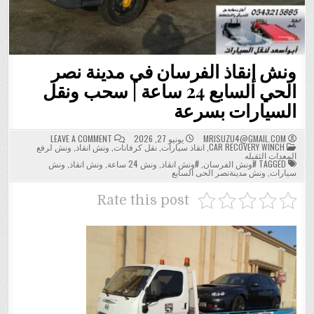
ونش إنقاذ الفرسان في مدينة نصر
الحي السابع 24 ساعة | سحب ونقل
السيارات بسرعة
ON
MRISUZU4@GMAIL.COM
يونيو 27, 2026
LEAVE A COMMENT
POSTED
ونش
CAR RECOVERY WINCH
,
انقاذ سيارات
,
نقل كرفانات
,
ونش انقاذ
,
ونش لرفع
IN
إنقاذ
المعدات الثقيله
الفرسان
TAGGED
#ونش الفرسان
,
#ونش انقاذ
,
ونش 24 ساعة
,
ونش انقاذ
,
ونش
في
سيارات
,
ونش مدينةنصر الحى السابع
مدينة
نصر
الحي
Rate this post
السابع
24
ساعة
|
سحب
ونقل
السيارات
بسرعة