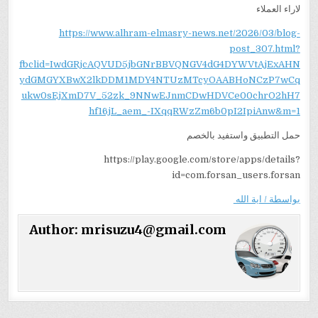
لاراء العملاء
https://www.alhram-elmasry-news.net/2026/03/blog-
post_307.html?
fbclid=IwdGRjcAQVUD5jbGNrBBVQNGV4dG4DYWVtAjExAHN
ydGMGYXBwX2lkDDM1MDY4NTUzMTcyOAABHoNCzP7wCq
ukw0sEjXmD7V_52zk_9NNwEJnmCDwHDVCe00chrO2hH7
hf16jL_aem_-IXqqRWzZm6b0pI2IpiAnw&m=1
حمل التطبيق واستفيد بالخصم
https://play.google.com/store/apps/details?
id=com.forsan_users.forsan
بواسطة / اية الله
Author:
mrisuzu4@gmail.com