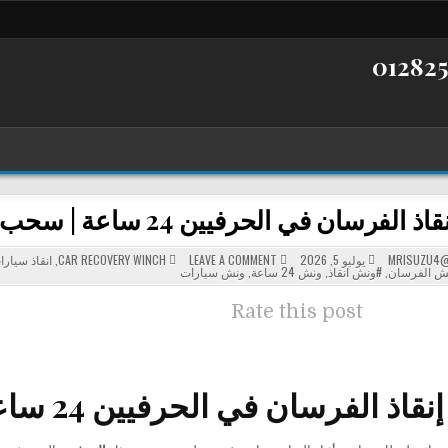
سان في الحرفيين 24 ساعة | سحب ونقل السيارات بأسرع وقت
POSTED
ON
MRISUZU4@
يوليو 5, 2026
LEAVE A COMMENT
CAR RECOVERY WINCH
,
انقاذ سيارا
ونش
IN
ش الفرسان
,
#ونش انقاذ
,
ونش 24 ساعة
,
ونش سيارات
إنقاذ
الفرسان
في
Rate this post
الحرفيين
24
ساعة
|
سحب
ونقل
السيارات
 الفرسان في الحرفيين 24 ساعة لسحب ونقل السيارات
بأسرع
وقت