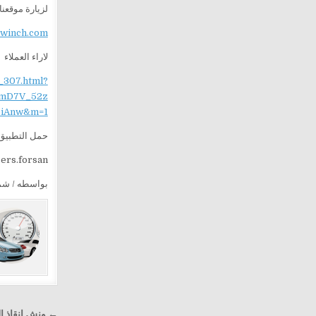
لزيارة موقعنا
ewinch.com
لاراء العملاء
_307.html?
mD7V_52z
iAnw&m=1
حمل التطبيق 
sers.forsan
بواسطه / ش
تصفّح
← ونش إنقاذ الفرسان في المطري