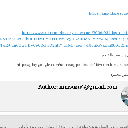
https://knightsrescu
https://www.alhram-elmasry-news.net/2026/03/blog-post
NydGMGYXBwX2lkDDM1MDY4NTUzMTcyOAABHoNCzP7wCqukw0sEjX
NwEJnmCDwHDVCe00chrO2hH7hf16jL_aem_-IXqqRWzZm6b0pI2Ip
واستفيد بالخصم
https://play.google.com/store/apps/details?id=com.forsan_u
مس محمود
Author:
mrisuzu4@gmail.com
ة 24 ساعة | سحب ونقل السيارات بسرعة وأمان
ونش إنقاذ