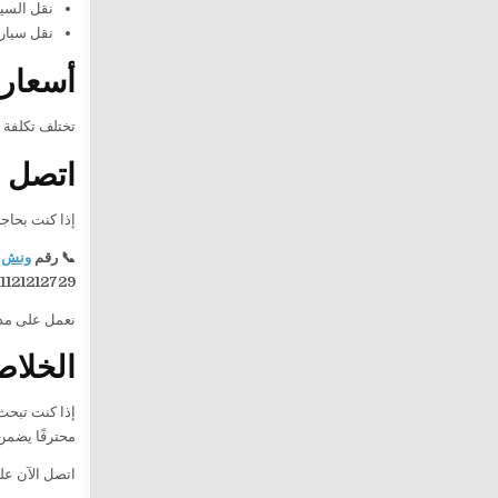
نقل السيا
نقل سيارة
أسعار 
تختلف تكلفة 
اتصل ا
إذا كنت بحاج
📞 رقم
ونش 
1121212729
نعمل على مدار 24 ساعة لتقديم خدمة سريعة وآمنة، مع فريق جاهز للوصول 
الخلاص
إذا كنت تبحث
محترفًا يضمن
اتصل الآن ع