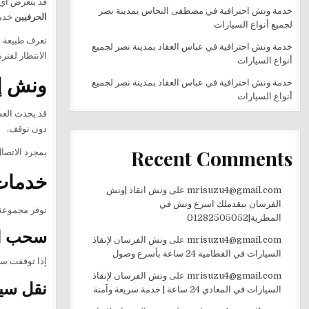
قد يتعرض أي 
خدمة ونش احترافية في مصطفى النحاس بمدينة نصر
الحرفيين
خدمة سحب ون
لجميع أنواع السيارات
نعرف طبيعة م
خدمة ونش احترافية في عباس العقاد بمدينة نصر لجميع
الانتظار لفتر
أنواع السيارات
ونش إنق
خدمة ونش احترافية في عباس العقاد بمدينة نصر لجميع
أنواع السيارات
قد يحدث العط
دون توقف.
Recent Comments
بمجرد الاتصا
خدمات 
mrisuzu4@gmail.com
على
ونش انقاذ |ونش
الفرسان بيقدملك اسرع ونش في
نوفر مجموعة
المطرية|01282505052
سحب ال
mrisuzu4@gmail.com
على
ونش الفرسان لإنقاذ
السيارات في القطامية 24 ساعة بأسرع وصول
إذا توقفت سيا
mrisuzu4@gmail.com
على
ونش الفرسان لإنقاذ
نقل سي
السيارات في المعادي 24 ساعة | خدمة سريعة وآمنة