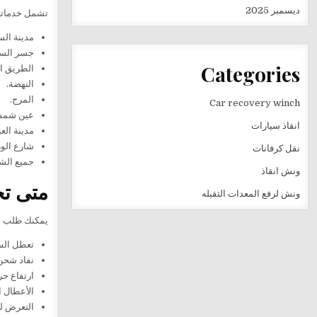
ديسمبر 2025
تشمل خدماتنا 
مدينة الس
جسر الس
Categories
الطريق ال
النهضة.
المرج.
Car recovery winch
عين شم
انقاذ سيارات
مدينة العب
شارع الو
نقل كرفانات
جميع الشو
ونش انقاذ
متى تح
ونش لرفع المعدات الثقيله
يمكنك طلب ال
تعطل السيا
نفاد شحن 
ارتفاع حر
الأعطال ال
التعرض ل