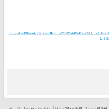
fbclid=IwdGRjcAQVUD5jbGNrBBVQNGV4dG4DYWVtAjExAH
k_9N
 الفرسان في القطامية 24 ساعة | أسرع خدمة سحب ونقل السيارات →