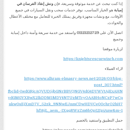
إذا كنت تبحث عن خدمة موثوقة وسريعة، فإن
ونش إنقاذ الفرسان في
إمبابة
هو الخيار المناسب. نوفر خدمات سحب ونقل السيارات في جميع
الأوقات، مع ونشات مجهزة وفريق يمتلك الخبرة للتعامل مع مختلف الأعطال
والحوادث.
اتصل الآن على
01121212729
واستفد من خدمة سريعة وآمنة داخل إمبابة
وجميع
لزيارة موقعنا
https://knightsrescuewinch.com
لاراء العملاء
https://www.alhram-elmasry-news.net/2026/03/blog-
post_307.html?
fbclid=IwdGRjcAQVUD5jbGNrBBVQNGV4dG4DYWVtAjExAHN
ydGMGYXBwX2lkDDM1MDY4NTUzMTcyOAABHoNCzP7wCq
ukw0sEjXmD7V_52zk_9NNwEJnmCDwHDVCe00chrO2hH7
hf16jL_aem_-IXqqRWzZm6b0pI2IpiAnw&m=1
حمل التطبيق واستفيد بالخصم