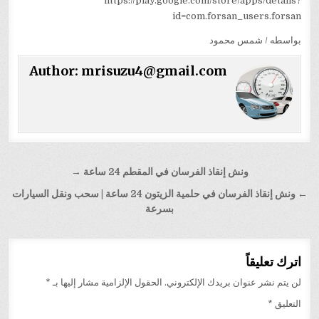
https://play.google.com/store/apps/details?
id=com.forsan_users.forsan
بواسطه / شمس محمود
Author:
mrisuzu4@gmail.com
تصفّح
ونش إنقاذ الفرسان في المقطم 24 ساعة →
المقالات
← ونش إنقاذ الفرسان في حلمية الزيتون 24 ساعة | سحب ونقل السيارات
بسرعة
اترك تعليقاً
لن يتم نشر عنوان بريدك الإلكتروني.
الحقول الإلزامية مشار إليها بـ
*
التعليق
*