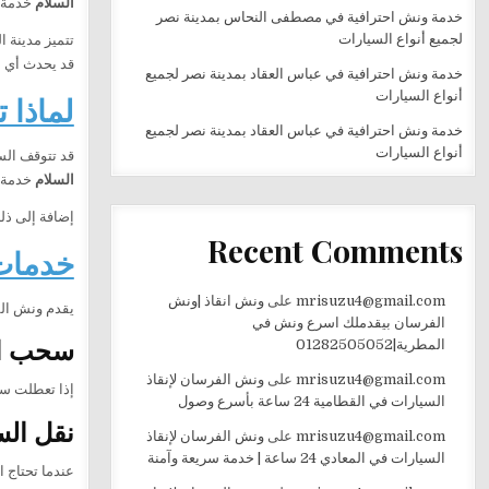
السلام
خدمة سحب ونقل ا
خدمة ونش احترافية في مصطفى النحاس بمدينة نصر
لجميع أنواع السيارات
تتميز مدينة 
قد يحدث أي ع
خدمة ونش احترافية في عباس العقاد بمدينة نصر لجميع
أنواع السيارات
لماذا 
خدمة ونش احترافية في عباس العقاد بمدينة نصر لجميع
أنواع السيارات
قد تتوقف الس
السلام
خدمة ت
إضافة إلى ذل
Recent Comments
خدمات
mrisuzu4@gmail.com
على
ونش انقاذ |ونش
يقدم ونش الف
الفرسان بيقدملك اسرع ونش في
سحب ال
المطرية|01282505052
mrisuzu4@gmail.com
على
ونش الفرسان لإنقاذ
إذا تعطلت سي
السيارات في القطامية 24 ساعة بأسرع وصول
نقل الس
mrisuzu4@gmail.com
على
ونش الفرسان لإنقاذ
السيارات في المعادي 24 ساعة | خدمة سريعة وآمنة
عندما تحتاج ا