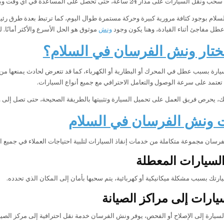
لسيارات على مدار 24 ساعة، حتى تحصل على المساعدة في أي وقت وبأعلى مستوى من الأمان.
السلام بوجود كثافة مرورية كبيرة وحركة مستمرة طوال اليوم، كما ترتبط بعدة طرق 
طل مفاجئ أثناء القيادة، وهنا يكون وجود
ونش
موثوق هو الحل الأسرع والأكثر أمانًا.
تختار ونش الفرسان في السلام؟
يارة بسبب عطل في المحرك أو البطارية أو الكهرباء، كما قد تتعرض لحادث يمنعها من
عتمد على سرعة الوصول والتعامل الاحترافي مع جميع أنواع السيارات.
ك، يحرص فريق العمل على تحميل السيارة وتثبيتها بالطريقة الصحيحة، حتى تصل إلى 
 ونش الفرسان في السلام
رسان مجموعة متكاملة من خدمات إنقاذ السيارات لتلبية احتياجات العملاء في جميع ال
سيارات المعطلة
ارتك بسبب مشكلة ميكانيكية أو كهربائية، يتم سحبها بأمان إلى المكان الذي تحدده.
يارات إلى مراكز الصيانة
لسيارة إلى الإصلاح أو الفحص، يوفر ونش الفرسان خدمة نقل احترافية إلى مركز الصيان