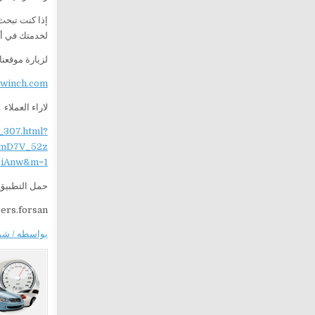
إذا كنت تبح
لخدمتك في أ
لزيارة موقعنا
ewinch.com
لاراء العملاء
_307.html?
mD7V_52z
iAnw&m=1
حمل التطبيق 
sers.forsan
بواسطه / ش