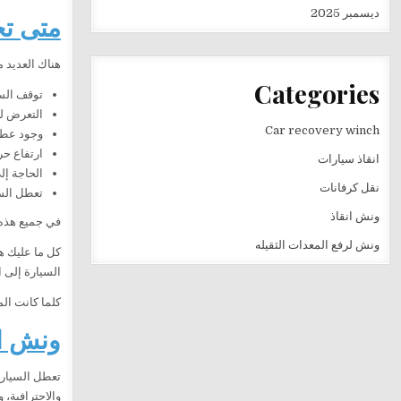
ديسمبر 2025
متى تح
هناك العديد 
Categories
توقف الس
التعرض ل
Car recovery winch
وجود عطل
ارتفاع حرا
انقاذ سيارات
الحاجة إل
نقل كرفانات
تعطل الس
ونش انقاذ
في جميع هذه 
ونش لرفع المعدات الثقيله
كل ما عليك ه
السيارة إلى ا
كلما كانت ال
ونش ال
تعطل السيارة
والاحترافية،