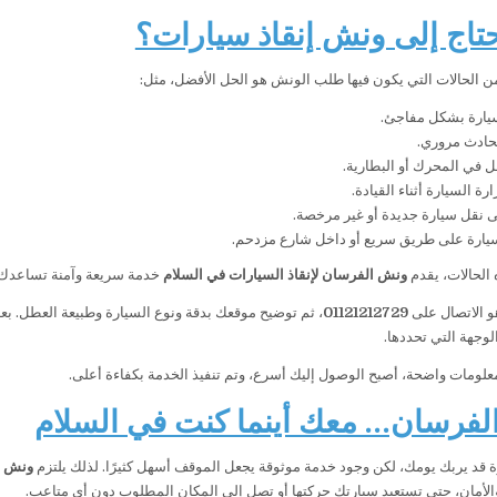
تاج إلى ونش إنقاذ سيارات؟
من الحالات التي يكون فيها طلب الونش هو الحل الأفضل، مثل:
يارة بشكل مفاجئ.
حادث مروري.
 في المحرك أو البطارية.
رة السيارة أثناء القيادة.
ى نقل سيارة جديدة أو غير مرخصة.
يارة على طريق سريع أو داخل شارع مزدحم.
الحالات، يقدم
ونش الفرسان لإنقاذ السيارات في السلام
خدمة سريعة وآمنة تساعدك 
و الاتصال على
01121212729
، ثم توضيح موقعك بدقة ونوع السيارة وطبيعة العطل. 
لوجهة التي تحددها.
معلومات واضحة، أصبح الوصول إليك أسرع، وتم تنفيذ الخدمة بكفاءة أعلى.
فرسان… معك أينما كنت في السلام
 قد يربك يومك، لكن وجود خدمة موثوقة يجعل الموقف أسهل كثيرًا. لذلك يلتزم
ونش ال
 والأمان، حتى تستعيد سيارتك حركتها أو تصل إلى المكان المطلوب دون أي متاعب.