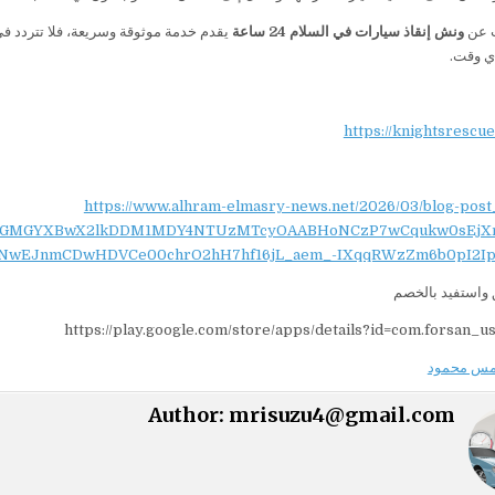
ث عن
ونش إنقاذ سيارات في السلام 24 ساعة
يقدم خدمة موثوقة وسريعة، فلا تتردد ف
ي وقت.
https://knightsrescu
https://www.alhram-elmasry-news.net/2026/03/blog-post
NydGMGYXBwX2lkDDM1MDY4NTUzMTcyOAABHoNCzP7wCqukw0sEjX
NwEJnmCDwHDVCe00chrO2hH7hf16jL_aem_-IXqqRWzZm6b0pI2Ip
واستفيد بالخصم
https://play.google.com/store/apps/details?id=com.forsan_u
مس محمود
Author:
mrisuzu4@gmail.com