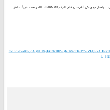
ي التواصل مع
ونش الفرسان
على الرقم
01121212729
، وستجد فريقًا جاهزًا
fbclid=IwdGRjcAQVUD5jbGNrBBVQNGV4dG4DYWVtAjExAH
k_9N