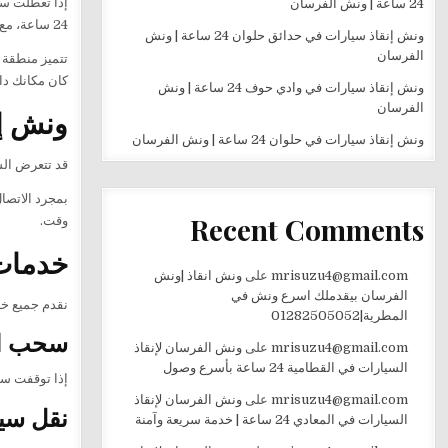
إذا تعطلت س
24 ساعة | ونش الفرسان
24 ساعة، مع سرعة في الوصول وفريق يمتلك خبرة كبيرة في التعامل مع جميع أنواع السيارات.
ونش إنقاذ سيارات في حدائق حلوان 24 ساعة | ونش
الفرسان
تتميز منطقة 
كان مكانك دا
ونش إنقاذ سيارات في وادي حوف 24 ساعة | ونش
الفرسان
ونش إن
ونش إنقاذ سيارات في حلوان 24 ساعة | ونش الفرسان
قد تتعرض الس
بمجرد الاتصال
Recent Comments
وقت.
خدمات 
mrisuzu4@gmail.com
على
ونش انقاذ |ونش
الفرسان بيقدملك اسرع ونش في
نقدم جميع خد
المطرية|01282505052
سحب ال
mrisuzu4@gmail.com
على
ونش الفرسان لإنقاذ
السيارات في القطامية 24 ساعة بأسرع وصول
إذا توقفت سي
mrisuzu4@gmail.com
على
ونش الفرسان لإنقاذ
نقل سي
السيارات في المعادي 24 ساعة | خدمة سريعة وآمنة