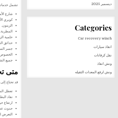
ديسمبر 2025
تشمل خدماتنا 
شارع الأم
كوبري الأ
Categories
الزيتون.
المطرية.
حلمية الز
Car recovery winch
حدائق الق
انقاذ سيارات
جسر الس
الخصوص.
نقل كرفانات
جميع الشو
ونش انقاذ
متى تح
ونش لرفع المعدات الثقيله
قد تحتاج إلى 
تعطل السيا
نفاد البطا
ارتفاع حر
حدوث عطل
التعرض ل