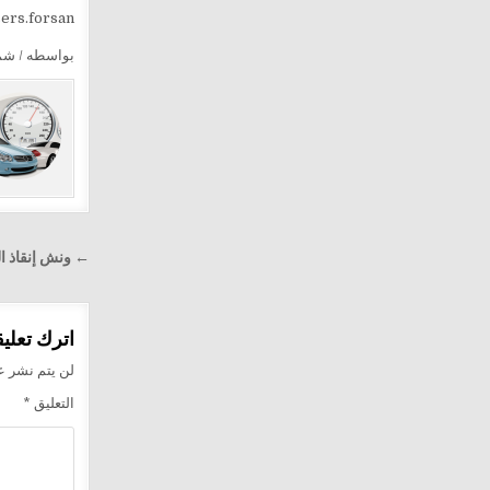
sers.forsan
بواسطه / ش
تصفّح
← ونش إنقاذ الفر
المقالا
اترك تعليقا
لن يتم نشر عن
التعليق
*