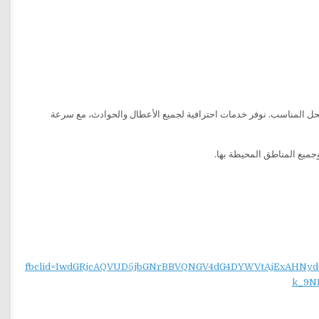
حل المناسب. نوفر خدمات احترافية لجميع الأعطال والحوادث، مع سرعة
جميع المناطق المحيطة بها.
fbclid=IwdGRjcAQVUD5jbGNrBBVQNGV4dG4DYWVtAjExAH
k_9N