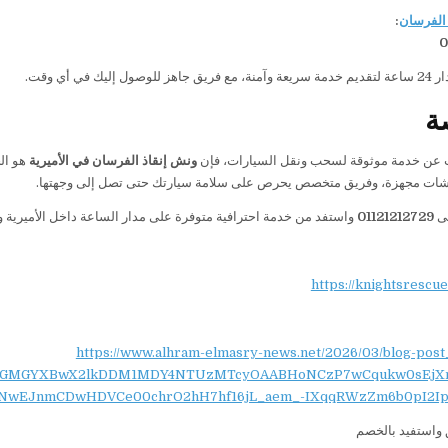
الفرسان
:
0
إليك في أي وقت.
ة
ث عن خدمة موثوقة لسحب ونقل السيارات، فإن
ونش إنقاذ الفرسان في الأميرية
هو ال
نشات مجهزة، وفريق متخصص يحرص على سلامة سيارتك حتى تصل إلى وجهتها.
لى
01121212729
واستفد من خدمة احترافية متوفرة على مدار الساعة داخل الأميرية و
https://knightsrescu
https://www.alhram-elmasry-news.net/2026/03/blog-post
NydGMGYXBwX2lkDDM1MDY4NTUzMTcyOAABHoNCzP7wCqukw0sEjX
NwEJnmCDwHDVCe00chrO2hH7hf16jL_aem_-IXqqRWzZm6b0pI2Ip
واستفيد بالخصم