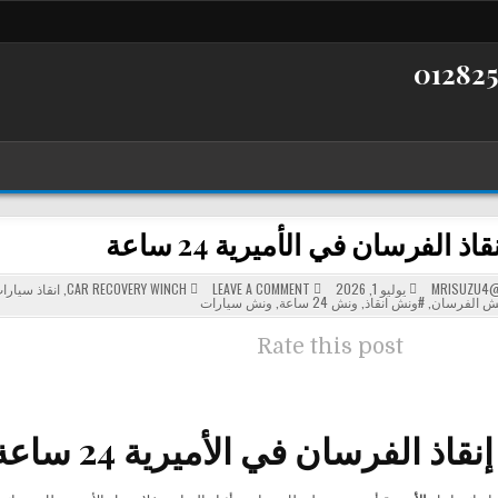
ذ الفرسان في الأميرية 24 ساعة
POSTED
ON
MRISUZU4@
يوليو 1, 2026
LEAVE A COMMENT
CAR RECOVERY WINCH
,
انقاذ سيارا
ونش
IN
ش الفرسان
,
#ونش انقاذ
,
ونش 24 ساعة
,
ونش سيارات
إنقاذ
الفرسان
في
Rate this post
الأميرية
24
ساعة
الفرسان في الأميرية 24 ساعة لسحب ونقل السيارات