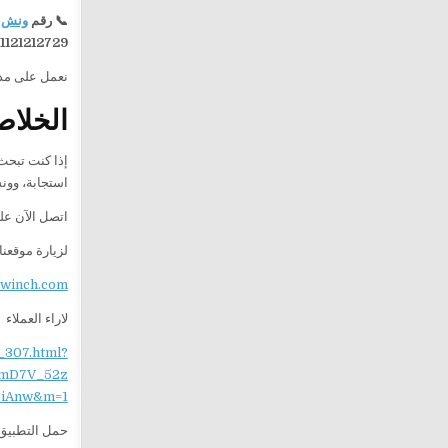
📞 رقم
ونش 
1121212729
نعمل على مدار 24 ساعة لتقديم خدمة سريعة وآمنة، مع فريق جاهز للوصول 
الخلاص
إذا كنت تبح
استجابة، وو
اتصل الآن ع
لزيارة موقعنا
ewinch.com
لاراء العملاء
_307.html?
mD7V_52z
iAnw&m=1
حمل التطبيق 