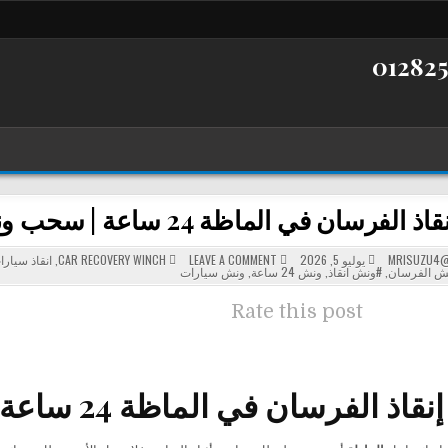
ان في الماظة 24 ساعة | سحب ونقل السيارات بسرعة وأمان
POSTED
ON
MRISUZU4@
يوليو 5, 2026
LEAVE A COMMENT
CAR RECOVERY WINCH
,
انقاذ سيارا
ونش
IN
ش الفرسان
,
#ونش انقاذ
,
ونش 24 ساعة
,
ونش سيارات
إنقاذ
الفرسان
في
Rate this post
الماظة
24
ساعة
|
سحب
ونقل
السيارات
الفرسان في الماظة 24 ساعة لسحب ونقل السيارات
بسرعة
وأمان