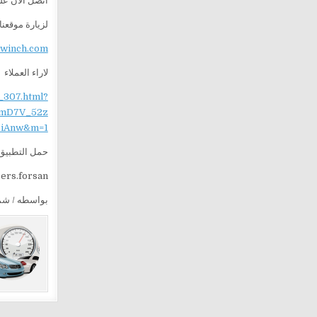
اتصل الآن ع
لزيارة موقعنا
ewinch.com
لاراء العملاء
_307.html?
mD7V_52z
iAnw&m=1
حمل التطبيق 
sers.forsan
بواسطه / ش