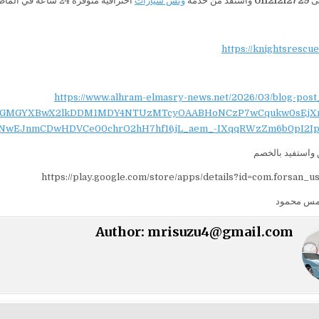
لى
01121212729
واستفد من خدمة
ونش سيارات
احترافية متوفرة 24 ساعة في الماظة وجميع المناطق المحيطة بها.
https://knightsrescu
https://www.alhram-elmasry-news.net/2026/03/blog-post
NydGMGYXBwX2lkDDM1MDY4NTUzMTcyOAABHoNCzP7wCqukw0sEjX
NwEJnmCDwHDVCe00chrO2hH7hf16jL_aem_-IXqqRWzZm6b0pI2Ip
واستفيد بالخصم
https://play.google.com/store/apps/details?id=com.forsan_u
مس محمود
Author:
mrisuzu4@gmail.com