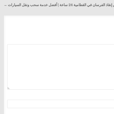
الفرسان في القطامية 24 ساعة | أفضل خدمة سحب ونقل السيارات →