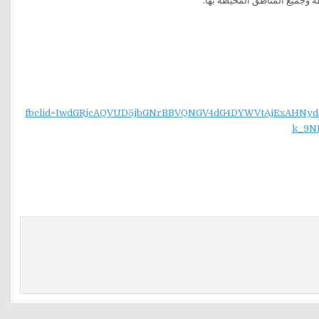
fbclid=IwdGRjcAQVUD5jbGNrBBVQNGV4dG4DYWVtAjExAH
k_9N