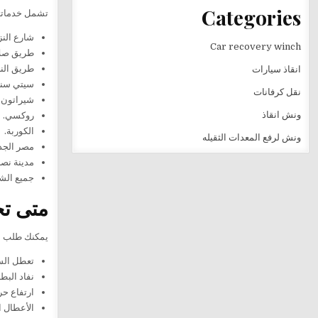
Categories
تشمل خدماتنا 
شارع النز
Car recovery winch
طريق صلا
طريق الن
انقاذ سيارات
سيتي سنت
نقل كرفانات
شيراتون.
ونش انقاذ
روكسي.
الكوربة.
ونش لرفع المعدات الثقيله
مصر الجد
مدينة نصر
جميع الشو
متى تح
يمكنك طلب الخ
تعطل السيا
نفاد البطا
ارتفاع حر
الأعطال ال