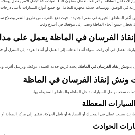
يارتك داخل
الماظة
أو تعرضت لعطل مفاجئ أثناء القيادة، فلا تجعل الأمر يعطل يومك. 
ة في الوصول وونشات حديثة مجهزة للتعامل مع جميع أنواع السيارات بأعلى درجات ا
ن أكثر المناطق الحيوية في مصر الجديدة، حيث تقع بالقرب من طريق النصر وصلاح سالم
ك نغطي جميع أنحاء الماظة ونصل إلى موقعك في أسرع وقت.
اذ الفرسان في الماظة يعمل على مدار 24 سا
رتك لعطل في أي وقت، سواء أثناء الذهاب إلى العمل أو أثناء العودة إلى المنزل أو خ
 بـ
ونش إنقاذ الفرسان في الماظة
، يحدد فريق خدمة العملاء موقعك ويرسل أقرب ون
ونش إنقاذ الفرسان في الماظة
مات سحب ونقل السيارات داخل الماظة والمناطق المحيطة بها.
سيارات المعطلة
ارتك بسبب عطل في المحرك أو البطارية أو ناقل الحركة، ننقلها إلى مركز الصيانة أو إ
ارات الحوادث