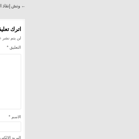
تصفّح
← ونش إنقاذ الفرسان في روكسي
المقالا
اترك تعليقا
لن يتم نشر عن
التعليق
*
الاسم
*
البريد الإلكت