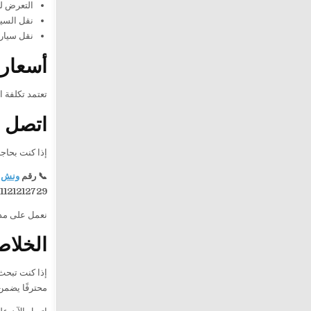
التعرض ل
نقل السيا
نقل سيارة
أسعار 
تعتمد تكلفة 
اتصل ا
إذا كنت بحاج
📞 رقم
ونش 
1121212729
نعمل على مدار 24 ساعة لنصل إليك بسرعة ونقدم خدمة آمنة واحترافية في جم
الخلاص
إذا كنت تبح
محترفًا يضمن