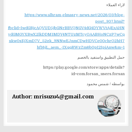
لاراء العملاء
https://www.alhram-elmasry-news.net/2026/03/blog-
post_307.html?
fbclid=IwdGRjcAQVUD5jbGNrBBVQNGV4dG4DYWVtAjExAHN
ydGMGYXBwX2lkDDM1MDY4NTUzMTcyOAABHoNCzP7wCq
ukw0sEjXmD7V_52zk_9NNwEJnmCDwHDVCe00chrO2hH7
hf16jL_aem_-IXqqRWzZm6b0pI2IpiAnw&m=1
حمل التطبيق واستفيد بالخصم
https://play.google.com/store/apps/details?
id=com.forsan_users.forsan
بواسطه / شمس محمود
Author:
mrisuzu4@gmail.com