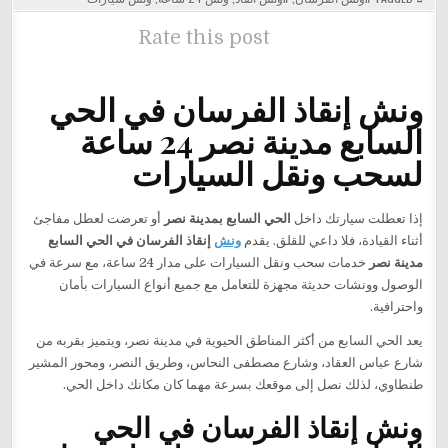
في
الحي
السابع
Rate this post
مدينة
نصر
24
ساعة
|
ونش إنقاذ الفرسان في الحي
سحب
ونقل
السابع مدينة نصر 24 ساعة
السيارات
بسرعة
وأمان
لسحب ونقل السيارات
إذا تعطلت سيارتك داخل
الحي السابع بمدينة نصر
أو تعرضت لعطل مفاجئ
أثناء القيادة، فلا داعي للقلق. يقدم
ونش
إنقاذ الفرسان في الحي السابع
مدينة نصر
خدمات سحب ونقل السيارات على مدار 24 ساعة، مع سرعة في
الوصول وونشات حديثة مجهزة للتعامل مع جميع أنواع السيارات بأمان
واحترافية.
يعد الحي السابع من أكثر المناطق الحيوية في مدينة نصر، ويتميز بقربه من
شارع عباس العقاد، وشارع مصطفى النحاس، وطريق النصر، ومحور المشير
طنطاوي، لذلك نصل إلى موقعك بسرعة مهما كان مكانك داخل الحي.
ونش إنقاذ الفرسان في الحي