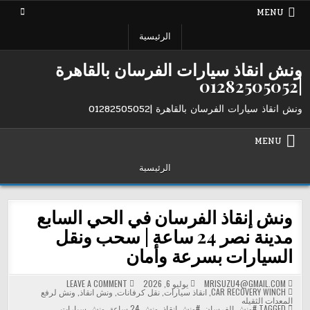
Ski
MENU
t
conten
الرئيسية
ونش انقاذ سيارات الفرسان بالقاهرة
|01282505052
ونش انقاذ سيارات الفرسان بالقاهرة |01282505052
MENU
الرئيسية
ونش إنقاذ الفرسان في الحي السابع
مدينة نصر 24 ساعة | سحب ونقل
السيارات بسرعة وأمان
ON
MRISUZU4@GMAIL.COM
يوليو 6, 2026
LEAVE A COMMENT
POSTED
ونش
CAR RECOVERY WINCH
,
انقاذ سيارات
,
نقل كرفانات
,
ونش انقاذ
,
ونش لرفع
IN
إنقاذ
المعدات الثقيله
الفرسان
TAGGED
#ونش الفرسان
,
#ونش انقاذ
,
ونش 24 ساعة
,
ونش سيارات