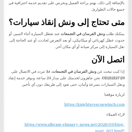
بالإضافة إلى ذلك، نهتم براحة العميل ونحرص على تقديم خدمة احترافية في
جميع حالات الطوارئ.
متى تحتاج إلى ونش إنقاذ سيارات؟
يمكنك طلب
ونش الفرسان في التجمعات
عند تعطل السيارة أثناء السير، أو
حدوث عطل كهربائي أو ميكانيكي، أو بعد التعرض لحادث، أو عند الحاجة إلى
نقل السيارة إلى مركز صيانة أو أي مكان آخر.
اتصل الآن
إذا كنت تبحث عن
ونش الفرسان في التجمعات
، فلا تتردد في الاتصال على
01121212729
. نحن جاهزون لخدمتك على مدار 24 ساعة، ونوفر خدمة إنقاذ
ونقل السيارات بسرعة وأمان، حتى تعود إلى طريقك دون أي تأخير.
لزيارة موقعنا
https://knightsrescuewinch.com
لاراء العملاء
https://www.alhram-elmasry-news.net/2026/03/blog-
post_307.html?