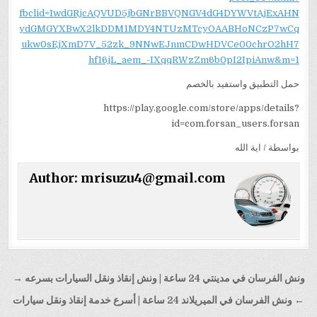
fbclid=IwdGRjcAQVUD5jbGNrBBVQNGV4dG4DYWVtAjExAHN
ydGMGYXBwX2lkDDM1MDY4NTUzMTcyOAABHoNCzP7wCq
ukw0sEjXmD7V_52zk_9NNwEJnmCDwHDVCe00chrO2hH7
hf16jL_aem_-IXqqRWzZm6b0pI2IpiAnw&m=1
حمل التطبيق واستفيد بالخصم
https://play.google.com/store/apps/details?
id=com.forsan_users.forsan
بواسطة / اية الله
Author:
mrisuzu4@gmail.com
تصفّح
ونش الفرسان في مدينتي 24 ساعة | ونش إنقاذ ونقل السيارات بسرعه →
المقالات
← ونش الفرسان في الميريلاند 24 ساعة | أسرع خدمة إنقاذ ونقل سيارات