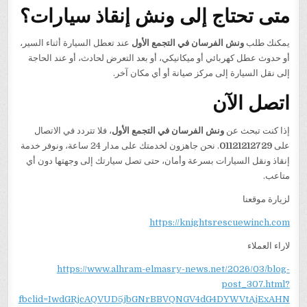
متى تحتاج إلى ونش إنقاذ سيارات؟
يمكنك طلب
ونش الفرسان في التجمع الأول
عند تعطل السيارة أثناء السير،
أو حدوث عطل كهربائي أو ميكانيكي، أو بعد التعرض لحادث، أو عند الحاجة
إلى نقل السيارة إلى مركز صيانة أو أي مكان آخر.
اتصل الآن
إذا كنت تبحث عن
ونش الفرسان في التجمع الأول
، فلا تتردد في الاتصال
على
01121212729
. نحن جاهزون لخدمتك على مدار 24 ساعة، ونوفر خدمة
إنقاذ ونقل السيارات بسرعة وأمان، حتى تصل سيارتك إلى وجهتها دون أي
متاعب.
لزيارة موقعنا
https://knightsrescuewinch.com
لاراء العملاء
https://www.alhram-elmasry-news.net/2026/03/blog-
post_307.html?
fbclid=IwdGRjcAQVUD5jbGNrBBVQNGV4dG4DYWVtAjExAHN