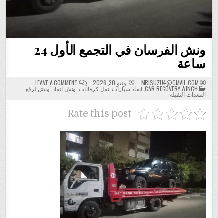
ونش الفرسان في التجمع الأول 24
ساعة
ON
MRISUZU4@GMAIL.COM
يونيو 30, 2026
LEAVE A COMMENT
POSTED
ونش
CAR RECOVERY WINCH
,
انقاذ سيارات
,
نقل كرفانات
,
ونش انقاذ
,
ونش لرفع
IN
الفرسان
المعدات الثقيله
في
التجمع
الأول
Rate this post
24
ساعة