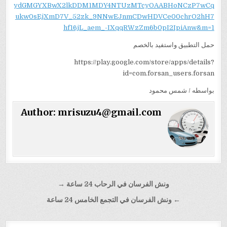
ydGMGYXBwX2lkDDM1MDY4NTUzMTcyOAABHoNCzP7wCq
ukw0sEjXmD7V_52zk_9NNwEJnmCDwHDVCe00chrO2hH7
hf16jL_aem_-IXqqRWzZm6b0pI2IpiAnw&m=1
حمل التطبيق واستفيد بالخصم
https://play.google.com/store/apps/details?
id=com.forsan_users.forsan
بواسطه / شمس محمود
Author:
mrisuzu4@gmail.com
تصفّح
ونش الفرسان في الرحاب 24 ساعة →
المقالات
← ونش الفرسان في التجمع الخامس 24 ساعة